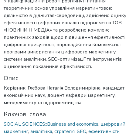
У кваліфікаційній роботі розглянуті питання
теоретичних основ управління маркетинговою
діяльністю в діджитал-середовищі, здійснено оцінку
ефективності цифрових каналів підприємства ТОВ
«НОВИНИ Н МЕДІА» та розроблено комплекс
практичних заходів щодо підвищення ефективності
цифрової присутності, впровадження комплексної
програми використання цифрового маркетингу,
системи аналітики, SEO-оптимізації та інструментів
оцінювання показників ефективності.
Опис
Керівник: Глєбова Наталія Володимирівна, кандидат
економічних наук, доцент кафедри маркетингу,
менеджменту та підприємництва
Ключові слова
SOCIAL SCIENCES::Business and economics
,
цифровий
маркетинг
,
аналітика
,
стратегія
,
SEO
,
ефективність
,