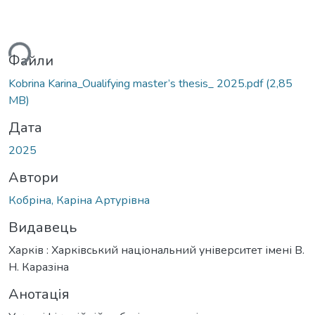
ься...
Файли
Kobrina Karina_Oualifying master’s thesis_ 2025.pdf
(2,85
MB)
Дата
2025
Автори
Кобріна, Каріна Артурівна
Видавець
Харків : Харківський національний університет імені В.
Н. Каразіна
Анотація