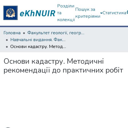
Розділи
Пошук за
та
Статистика
критеріями
колекції
Головна
Факультет геології, географіії, рекреації і туризму
Навчальні видання. Факультет геології, географіії, рекреації і туризму
Основи кадастру. Методичні рекомендації до практичних робіт
Основи кадастру. Методичні
рекомендації до практичних робіт