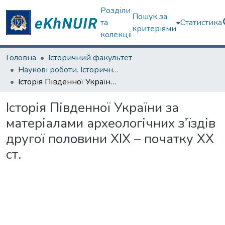
Розділи
Пошук за
та
Статистика
критеріями
колекції
Головна
Історичний факультет
Наукові роботи. Історичний факультет
Історія Південної України за матеріалами археологічних з’їздів другої половини ХІХ – початку ХХ ст.
Історія Південної України за
матеріалами археологічних з’їздів
другої половини ХІХ – початку ХХ
ст.