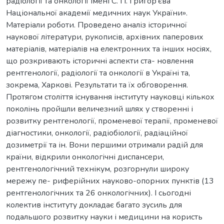
радіології та онкології імені С. П. Григор’єва
Національної академії медичних наук України».
Матеріали роботи. Проведено аналіз історичної
наукової літератури, рукописів, архівних паперових
матеріалів, матеріалів на електронних та інших носіях,
що розкривають історичні аспекти ста- новлення
рентгенології, радіології та онкології в Україні та,
зокрема, Харкові. Результати та їх обговорення.
Протягом століття існування інституту науковці кількох
поколінь пройшли величезний шлях у створенні і
розвитку рентгенології, променевої терапії, променевої
діагностики, онкології, радіобіології, радіаційної
дозиметрії та ін. Вони першими отримали радій для
країни, відкрили онкологічні диспансери,
рентгенологічний технікум, розгорнули широку
мережу пе- риферійних науково-опорних пунктів (13
рентгенологічних та 26 онкологічних). І сьогодні
колектив інституту докладає багато зусиль для
подальшого розвитку науки і медицини на користь