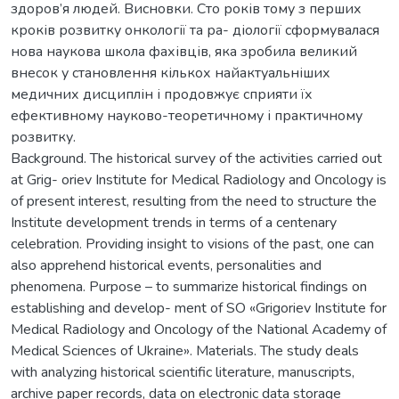
здоров’я людей. Висновки. Сто років тому з перших
кроків розвитку онкології та ра- діології сформувалася
нова наукова школа фахівців, яка зробила великий
внесок у становлення кількох найактуальніших
медичних дисциплін і продовжує сприяти їх
ефективному науково-теоретичному і практичному
розвитку.
Background. The historical survey of the activities carried out
at Grig- oriev Institute for Medical Radiology and Oncology is
of present interest, resulting from the need to structure the
Institute development trends in terms of a centenary
celebration. Providing insight to visions of the past, one can
also apprehend historical events, personalities and
phenomena. Purpose – to summarize historical findings on
establishing and develop- ment of SO «Grigoriev Institute for
Medical Radiology and Oncology of the National Academy of
Medical Sciences of Ukraine». Materials. The study deals
with analyzing historical scientific literature, manuscripts,
archive paper records, data on electronic data storage