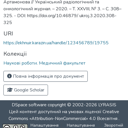
Артамонова // Український радіологічний та
онкологічний журнал. – 2020. – Т. XXVIII, № 3. – С. 308–
325. - DOI: https://doi.org/10.46879/ ukroj.3.2020.308-
325
URI
https://ekhnuir.karazin.ua/handle/123456789/19755
Колекції
Наукові роботи. Медичний факультет
Повна інформація про документ
Google Scholar
DSpace software
copyright © 2002-2026
LYRASIS
Цей контент доступний на умовах ліцензії
Creative
Commons «Attribution-NonCommercial» 4.0 Всесвітня
.
Налаштування
Налаштування
Зворотній