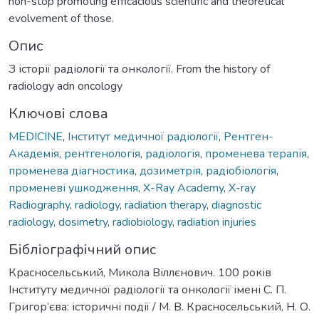
non-stop promoting efficacious scientific and theoretical
evolvement of those.
Опис
З історії радіології та онкології. From the history of
radiology adn oncology
Ключові слова
MEDICINE
,
Інститут медичної радіології
,
Рентген-
Академія
,
рентгенологія
,
радіологія
,
променева терапія
,
променева діагностика
,
дозиметрія
,
радіобіологія
,
променеві ушкодження
,
X-Ray Academy
,
X-ray
Radiography
,
radiology
,
radiation therapy
,
diagnostic
radiology
,
dosimetry
,
radiobiology
,
radiation injuries
Бібліографічний опис
Красносельський, Микола Віллєнович. 100 років
Інституту медичної радіології та онкології імені С. П.
Григор’єва: історичні події / М. В. Красносельський, Н. О.