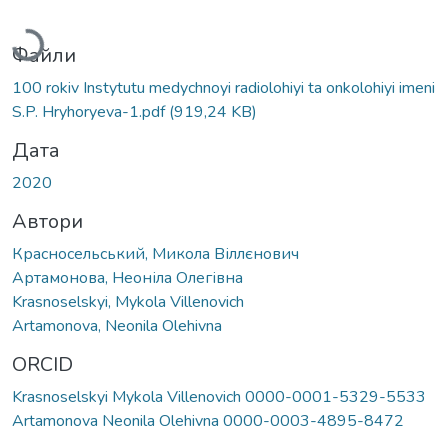
Вантажиться...
Файли
100 rokiv Instytutu medychnoyi radiolohiyi ta onkolohiyi imeni
S.P. Hryhoryeva-1.pdf
(919,24 KB)
Дата
2020
Автори
Красносельський, Микола Віллєнович
Артамонова, Неоніла Олегівна
Krasnoselskyi, Mykola Villenovich
Artamonova, Neonila Olehivna
ORCID
Krasnoselskyi Mykola Villenovich 0000-0001-5329-5533
Artamonova Neonila Olehivna 0000-0003-4895-8472