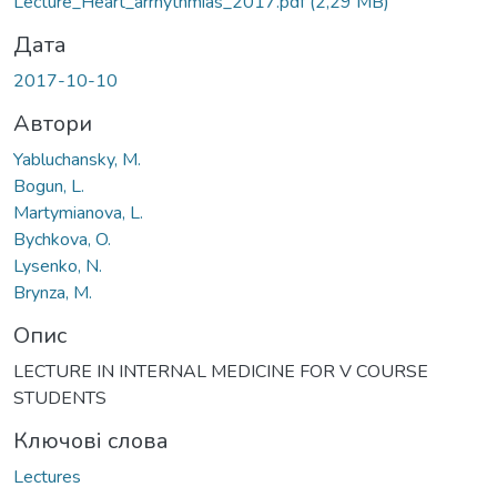
Lecture_Heart_arrhythmias_2017.pdf
(2,29 MB)
Дата
2017-10-10
Автори
Yabluchansky, M.
Bogun, L.
Martymianova, L.
Bychkova, O.
Lysenko, N.
Brynza, M.
Опис
LECTURE IN INTERNAL MEDICINE FOR V COURSE
STUDENTS
Ключові слова
Lectures