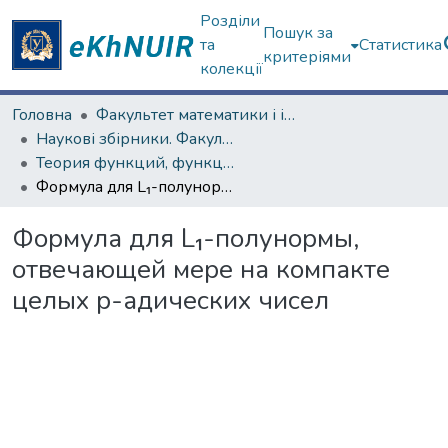
Розділи
Пошук за
та
Статистика
критеріями
колекції
Головна
Факультет математики і інформатики
Наукові збірники. Факультет математики і інформатики
Теория функций, функциональный анализ и их приложения (1965–1985 гг.)
Формула для L₁-полунормы, отвечающей мере на компакте целых p-адических чисел
Формула для L₁-полунормы,
отвечающей мере на компакте
целых p-адических чисел