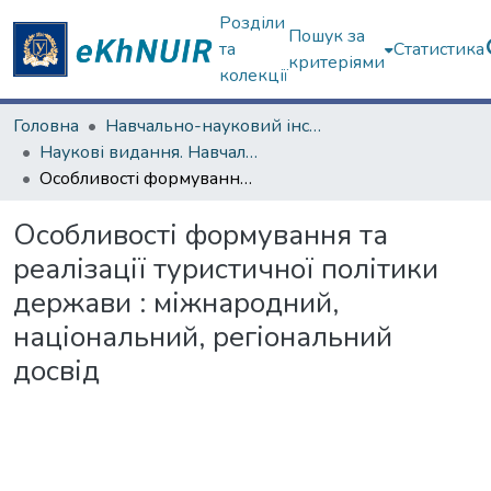
Розділи
Пошук за
та
Статистика
критеріями
колекції
Головна
Навчально-науковий інститут "Каразінський інститут міжнародних відносин та туристичного бізнесу"
Наукові видання. Навчально-науковий інститут "Каразінський інститут міжнародних відносин та туристичного бізнесу"
Особливості формування та реалізації туристичної політики держави : міжнародний, національний, регіональний досвід
Особливості формування та
реалізації туристичної політики
держави : міжнародний,
національний, регіональний
досвід