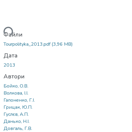
ься...
Файли
Tourpolityka_2013.pdf
(3,96 MB)
Дата
2013
Автори
Бойко, О.В.
Волкова, І.І.
Гапоненко, Г.І.
Грицак, Ю.П.
Гуслєв, А.П.
Данько, Н.І.
Довгаль, Г.В.