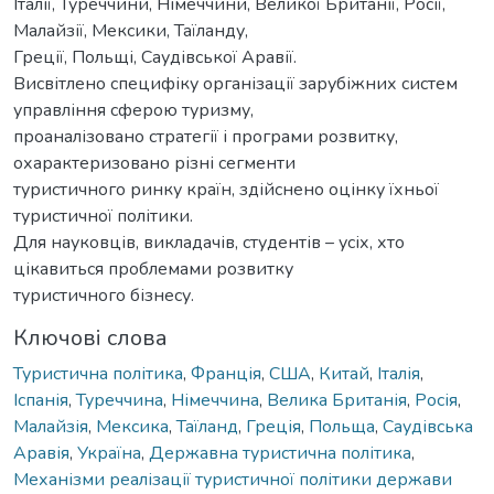
Італії, Туреччини, Німеччини, Великої Британії, Росії,
Малайзії, Мексики, Таїланду,
Греції, Польщі, Саудівської Аравії.
Висвітлено специфіку організації зарубіжних систем
управління сферою туризму,
проаналізовано стратегії і програми розвитку,
охарактеризовано різні сегменти
туристичного ринку країн, здійснено оцінку їхньої
туристичної політики.
Для науковців, викладачів, студентів – усіх, хто
цікавиться проблемами розвитку
туристичного бізнесу.
Ключові слова
Туристична політика
,
Франція
,
США
,
Китай
,
Італія
,
Іспанія
,
Туреччина
,
Німеччина
,
Велика Британія
,
Росія
,
Малайзія
,
Мексика
,
Таїланд
,
Греція
,
Польща
,
Саудівська
Аравія
,
Україна
,
Державна туристична політика
,
Механізми реалізації туристичної політики держави