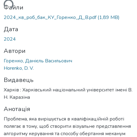
ься...
Файли
2024_кв_роб_бак_КУ_Горенко_Д_В.pdf
(1,89 MB)
Дата
2024
Автори
Горенко, Данієль Васильович
Horenko, D. V.
Видавець
Харків : Харківський національний університет імені В.
Н. Каразіна
Анотація
Проблема, яка вирішується в кваліфікаційній роботі
полягає в тому, щоб створити візуальне представлення
алгоритму керування та способу обертання меканум