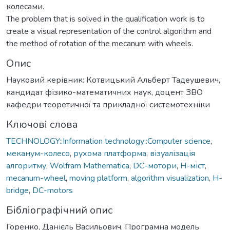
колесами.
The problem that is solved in the qualification work is to
create a visual representation of the control algorithm and
the method of rotation of the mecanum with wheels.
Опис
Науковий керівник: Котвицький Альберт Тадеушевич,
кандидат фізико-математичних наук, доцент ЗВО
кафедри теоретичної та прикладної системотехніки
Ключові слова
TECHNOLOGY::Information technology::Computer science
,
меканум-колесо
,
рухома платформа
,
візуалізація
алгоритму
,
Wolfram Mathematica
,
DC-мотори
,
Н-міст
,
mecanum-wheel
,
moving platform
,
algorithm visualization
,
H-
bridge
,
DC-motors
Бібліографічний опис
Горенко, Данієль Васильович. Програмна модель