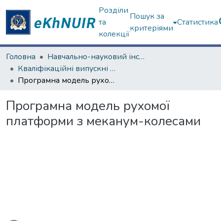
Розділи
Пошук за
та
Статистика
критеріями
колекції
Головна
Навчально-науковий інститут комп'ютерних наук та штучного інтелекту
Кваліфікаційні випускні роботи бакалаврів. Навчально-науковий інститут комп'ютерних наук та штучного інтелекту
Програмна модель рухомої платформи з меканум-колесами
Програмна модель рухомої
платформи з меканум-колесами