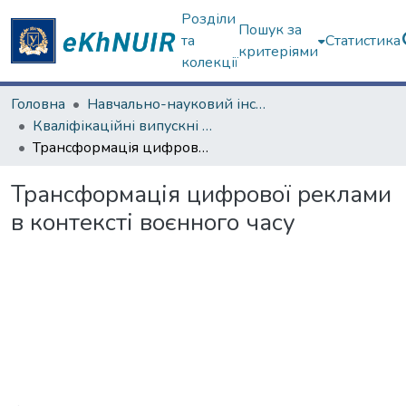
Розділи
Пошук за
та
Статистика
критеріями
колекції
Головна
Навчально-науковий інститут соціології та медіакомунікацій
Кваліфікаційні випускні роботи бакалаврів. Навчально-науковий інститут соціології та медіакомунікацій
Трансформація цифрової реклами в контексті воєнного часу
Трансформація цифрової реклами
в контексті воєнного часу