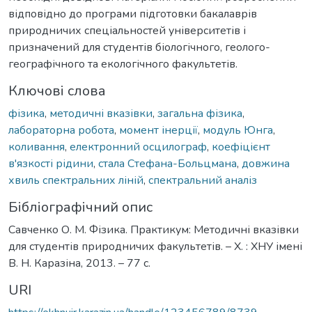
відповідно до програми підготовки бакалаврів
природничих спеціальностей університетів і
призначений для студентів біологічного, геолого-
географічного та екологічного факультетів.
Ключові слова
фізика
,
методичні вказівки
,
загальна фізика
,
лабораторна робота
,
момент інерції
,
модуль Юнга
,
коливання
,
електронний осцилограф
,
коефіцієнт
в'язкості рідини
,
стала Стефана-Больцмана
,
довжина
хвиль спектральних ліній
,
спектральний аналіз
Бібліографічний опис
Савченко О. М. Фізика. Практикум: Методичні вказівки
для студентів природничих факультетів. – Х. : ХНУ імені
В. Н. Каразіна, 2013. – 77 с.
URI