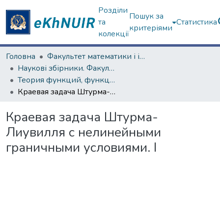
Розділи
Пошук за
та
Статистика
критеріями
колекції
Головна
Факультет математики і інформатики
Наукові збірники. Факультет математики і інформатики
Теория функций, функциональный анализ и их приложения (1965–1985 гг.)
Краевая задача Штурма-Лиувилля с нелинейными граничными условиями. I
Краевая задача Штурма-
Лиувилля с нелинейными
граничными условиями. I