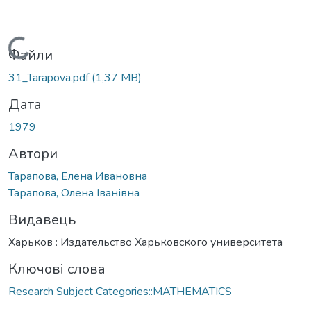
Вантажиться...
Файли
31_Tarapova.pdf
(1,37 MB)
Дата
1979
Автори
Тарапова, Елена Ивановна
Тарапова, Олена Іванівна
Видавець
Харьков : Издательство Харьковского университета
Ключові слова
Research Subject Categories::MATHEMATICS