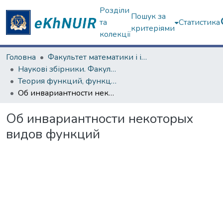
Розділи
Пошук за
та
Статистика
критеріями
колекції
Головна
Факультет математики і інформатики
Наукові збірники. Факультет математики і інформатики
Теория функций, функциональный анализ и их приложения (1965–1985 гг.)
Об инвариантности некоторых видов функций
Об инвариантности некоторых
видов функций