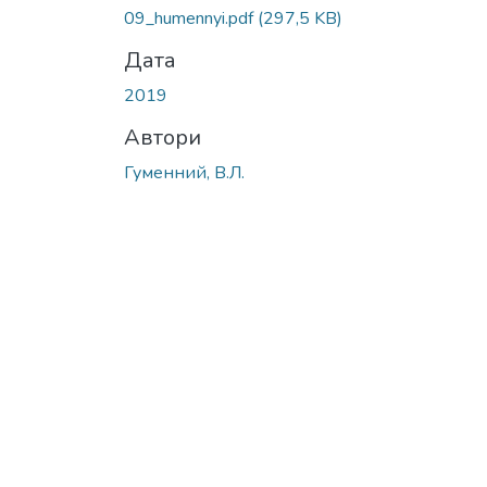
09_humennyi.pdf
(297,5 KB)
Дата
2019
Автори
Гуменний, В.Л.