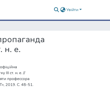
Увійти
 пропаганда
 н. е.
 офіційна
ІІ ст. н. е. //
мяти профессора
, 2019. С. 48-51.