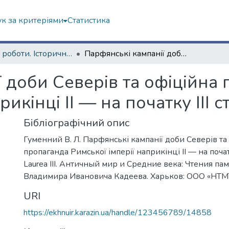
к за критеріями
Статистика
Наукові роботи. Історичний факультет
Парфянські кампанії доби Северів та офіційна пропаганда Римської імперії наприкінці ІІ — на початку ІІІ ст. н. е.
 доби Северів та офіційна
икінці ІІ — на початку ІІІ ст.
Бібліографічний опис
Гуменний В. Л. Парфянські кампанії доби Северів та
пропаганда Римської імперії наприкінці ІІ — на початку І
Laurea III. Античный мир и Средние века: Чтения па
Владимира Ивановича Кадеева. Харьков: ООО «НТМТ»
URI
https://ekhnuir.karazin.ua/handle/123456789/14858