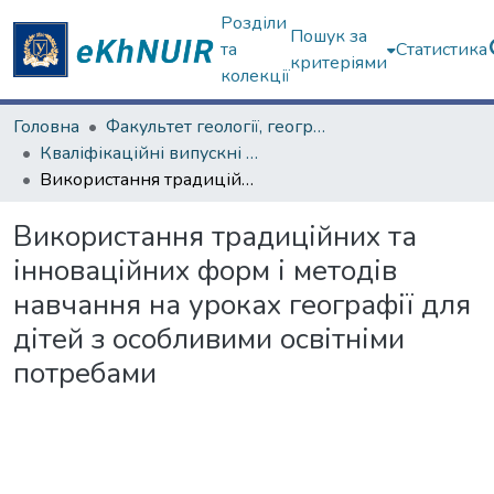
Розділи
Пошук за
та
Статистика
критеріями
колекції
Головна
Факультет геології, географіії, рекреації і туризму
Кваліфікаційні випускні роботи магістрів. Факультет геології, географіії, рекреації і туризму
Використання традиційних та інноваційних форм і методів навчання на уроках географії для дітей з особливими освітніми потребами
Використання традиційних та
інноваційних форм і методів
навчання на уроках географії для
дітей з особливими освітніми
потребами