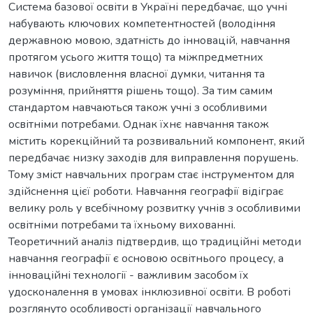
Система базової освіти в Україні передбачає, що учні
набувають ключових компетентностей (володіння
державною мовою, здатність до інновацій, навчання
протягом усього життя тощо) та міжпредметних
навичок (висловлення власної думки, читання та
розуміння, прийняття рішень тощо). За тим самим
стандартом навчаються також учні з особливими
освітніми потребами. Однак їхнє навчання також
містить корекційний та розвивальний компонент, який
передбачає низку заходів для виправлення порушень.
Тому зміст навчальних програм стає інструментом для
здійснення цієї роботи. Навчання географії відіграє
велику роль у всебічному розвитку учнів з особливими
освітніми потребами та їхньому вихованні.
Теоретичний аналіз підтвердив, що традиційні методи
навчання географії є основою освітнього процесу, а
інноваційні технології - важливим засобом їх
удосконалення в умовах інклюзивної освіти. В роботі
розглянуто особливості організації навчального