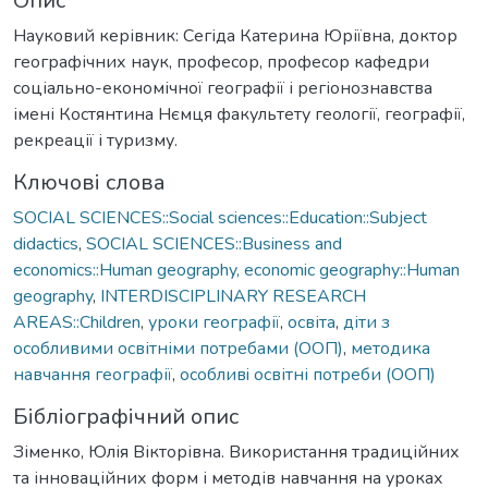
Опис
Науковий керівник: Сегіда Катерина Юріївна, доктор
географічних наук, професор, професор кафедри
соціально-економічної географії і регіонознавства
імені Костянтина Нємця факультету геології, географії,
рекреації і туризму.
Ключові слова
SOCIAL SCIENCES::Social sciences::Education::Subject
didactics
,
SOCIAL SCIENCES::Business and
economics::Human geography, economic geography::Human
geography
,
INTERDISCIPLINARY RESEARCH
AREAS::Children
,
уроки географії
,
освіта
,
діти з
особливими освітніми потребами (OOП)
,
методика
навчання географії
,
особливi освітні потреби (OOП)
Бібліографічний опис
Зіменко, Юлія Вікторівна. Використання традиційних
та інноваційних форм і методів навчання на уроках