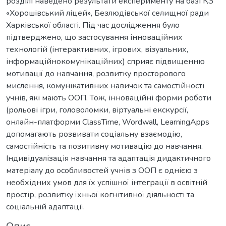
розділі наведено результати експерименту на базі КЗ
«Хорошівський ліцей», Безлюдівської селищної ради
Харківської області. Під час дослідження було
підтверджено, що застосування інноваційних
технологій (інтерактивних, ігрових, візуальних,
інформаційнокомунікаційних) сприяє підвищенню
мотивації до навчання, розвитку просторового
мислення, комунікативних навичок та самостійності
учнів, які мають ООП. Тож, інноваційні форми роботи
(рольові ігри, головоломки, віртуальні екскурсії,
онлайн-платформи ClassTime, Wordwall, LearningApps
допомагають розвивати соціальну взаємодію,
самостійність та позитивну мотивацію до навчання.
Індивідуалізація навчання та адаптація дидактичного
матеріалу до особливостей учнів з ООП є однією з
необхідних умов для їх успішної інтеграції в освітній
простір, розвитку їхньої когнітивної діяльності та
соціальній адаптації.