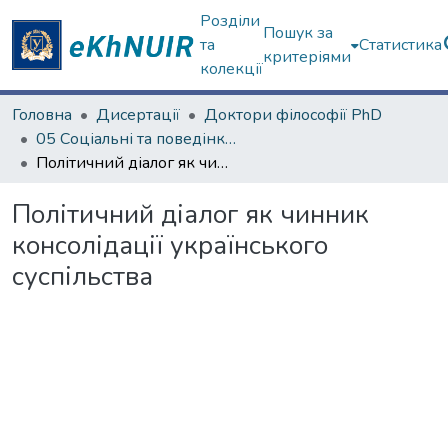
Розділи
Пошук за
та
Статистика
критеріями
колекції
Головна
Дисертації
Доктори філософії PhD
05 Соціальні та поведінкові науки
Політичний діалог як чинник консолідації українського суспільства
Політичний діалог як чинник
консолідації українського
суспільства