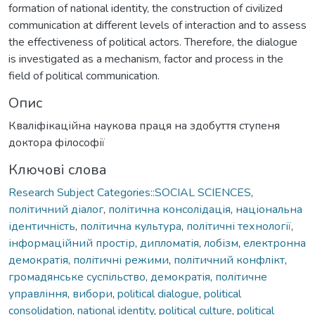
formation of national identity, the construction of civilized
communication at different levels of interaction and to assess
the effectiveness of political actors. Therefore, the dialogue
is investigated as a mechanism, factor and process in the
field of political communication.
Опис
Кваліфікаційна наукова праця на здобуття ступеня
доктора філософії
Ключові слова
Research Subject Categories::SOCIAL SCIENCES
,
політичний діалог
,
політична консолідація
,
національна
ідентичність
,
політична культура
,
політичні технології
,
інформаційний простір
,
дипломатія
,
лобізм
,
електронна
демократія
,
політичні режими
,
політичний конфлікт
,
громадянське суспільство
,
демократія
,
політичне
управління
,
вибори
,
political dialogue
,
political
consolidation
,
national identity
,
political culture
,
political