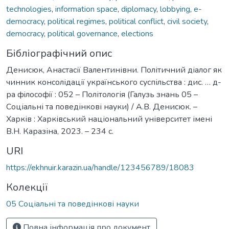
technologies
,
information space
,
diplomacy
,
lobbying
,
e-
democracy
,
political regimes
,
political conflict
,
civil society
,
democracy
,
political governance
,
elections
Бібліографічний опис
Денисюк, Анастасії Валентинівни. Політичний діалог як
чинник консолідації українського суспільства : дис. … д-
ра фiлософiї : 052 – Політологія (Галузь знань 05 –
Соціальні та поведінкові науки) / А.В. Денисюк. –
Харків : Харківський національний університет імені
В.Н. Каразіна, 2023. – 234 с.
URI
https://ekhnuir.karazin.ua/handle/123456789/18083
Колекції
05 Соціальні та поведінкові науки
Повна інформація про документ