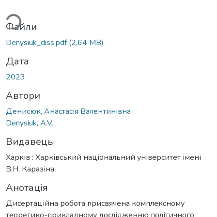
ажиться...
Файли
Denysiuk_diss.pdf
(2,64 MB)
Дата
2023
Автори
Денисюк, Анастасія Валентинівна
Denysiuk, A.V.
Видавець
Харків : Харківський національний університет імені
В.Н. Каразіна
Анотація
Дисертаційна робота присвячена комплексному
теоретико-прикладному дослідженню політичного