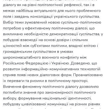
діалогу як на рівні політологічної рефлексії, так і в
межах найбільш актуального для нього проблемного
поля і завдань консолідації українського суспільства.
Вибір теми зумовлений новою суспільно-політичною
потребою у ефективному політичному діалозі, що
викликано необхідністю демократизації суспільства, у
побудові взаємодії на основі довіри і спільних
цінностей між суб’єктами політики, владної елітою і
громадянським суспільством в умовах
широкомасштабного воєнного конфлікту між
Російською Федерацією і Україною. Доведено, що
розвиток інформаційно-комунікативних технологій
сприяв появі нових діалогових форм. Проаналізовано
їх переваги та ризики в політичному просторі.
Вивчення феномену політичного діалогу дозволило
поглибити знання про закономірності політичного
вибору, формування національної ідентичності,
побудову цивілізованої комунікації на різних рівнях