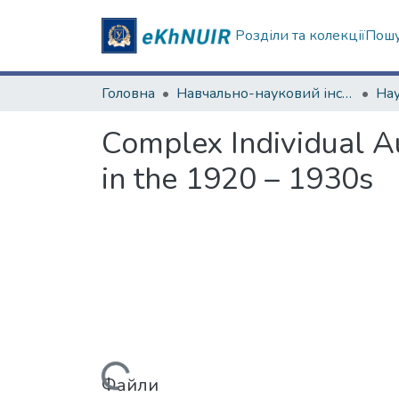
Розділи та колекції
Пошу
Головна
Навчально-науковий інститут філософії, культурології, політології
Complex Individual Aut
in the 1920 – 1930s
Вантажиться...
Файли