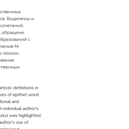
ественных
ов. Выделены и
сочетаний,
, обращено
образований с
ления М.
о поэзии.
ование
ственных
tistic definitions in
pes of epithet word
tional and
individual author's
lskyi was highlighted.
author's use of