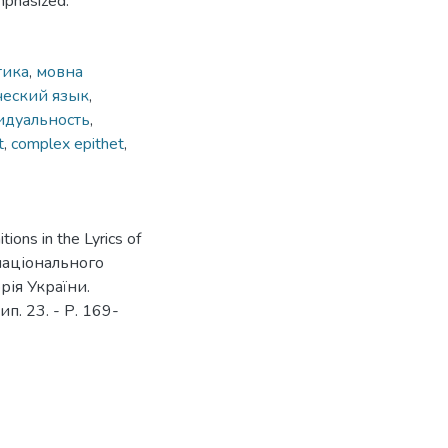
emphasized.
тика
,
мовна
ческий язык
,
идуальность
,
t
,
complex epithet
,
ions in the Lyrics of
 національного
орія України.
п. 23. - Р. 169-