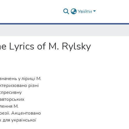
Увійти
e Lyrics of M. Rylsky
значень у ліриці М.
ктеризовано різні
кспресивну
-авторських
лення М.
оезії. Акцентовано
 для української