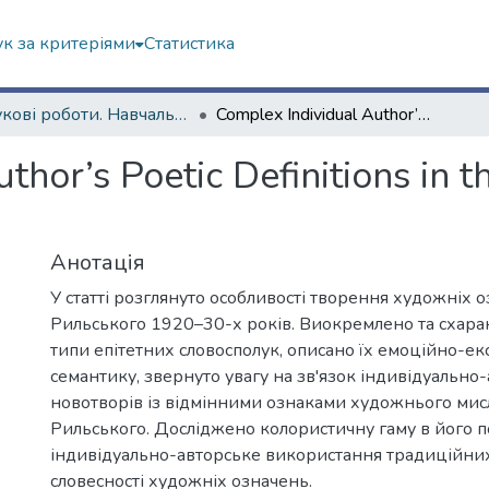
к за критеріями
Статистика
Наукові роботи. Навчально-науковий інститут філософії, культурології, політології
Complex Individual Author’s Poetic Definitions in the Lyrics of M. Rylsky in the 1920 – 1930s
hor’s Poetic Definitions in th
Анотація
У статті розглянуто особливості творення художніх о
Рильського 1920–30-х років. Виокремлено та схара
типи епітетних словосполук, описано їх емоційно-е
семантику, звернуто увагу на зв'язок індивідуально
новотворів із відмінними ознаками художнього мис
Рильського. Досліджено колористичну гаму в його п
індивідуально-авторське використання традиційних
словесності художніх означень.