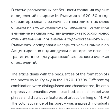
В статье рассмотрены особенности создания худож
определений в лирике М. Рыльского 1920–30-х год
охарактеризованы различные типы эпитетних слово
описана их эмоционально-экспрессивная семантика
внимание на связь индивидуально-авторских ново
отличительными признаками художественного мыш
Рыльского. Исследована колористическая гамма в ег
Акцентировано индивидуально-авторское использ
традиционных для украинской словесности художе
определений.
The article deals with the peculiarities of the formation of ar
the poetry by M. Rylskyi in the 1920–1930s. Different ty
combination were distinguished and characterized, its emo
expressive semantics were described, connection between 
phrase and distinctive features of artistic thinking of M. Ry
The coloristic range of his poetry was analyzed. Individual 