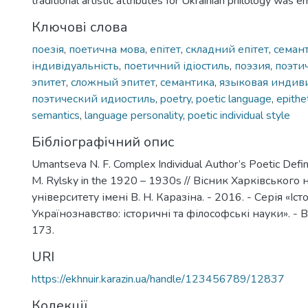
traditional artistic attributes for Ukrainian philology was 
Ключові слова
поезія
,
поетична мова
,
епітет
,
складний епітет
,
семан
індивідуальність
,
поетичний ідіостиль
,
поэзия
,
поэти
эпитет
,
сложный эпитет
,
семантика
,
языковая индив
поэтический идиостиль
,
poetry
,
poetic language
,
epithe
semantics
,
language personality
,
poetic individual style
Бібліографічний опис
Umantseva N. F. Complex Individual Author’s Poetic Definit
M. Rylsky in the 1920 – 1930s // Вісник Харківського
університету імені В. Н. Каразіна. - 2016. - Серія «Іст
Українознавство: історичні та філософські науки». - Ви
173.
URI
https://ekhnuir.karazin.ua/handle/123456789/12837
Колекції