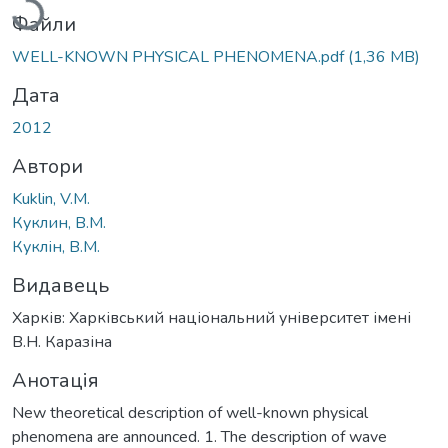
Вантажиться...
Файли
WELL-KNOWN PHYSICAL PHENOMENA.pdf
(1,36 MB)
Дата
2012
Автори
Kuklin, V.M.
Куклин, В.М.
Куклін, В.М.
Видавець
Харків: Харківський національний університет імені
В.Н. Каразіна
Анотація
New theoretical description of well-known physical
phenomena are announced. 1. The description of wave