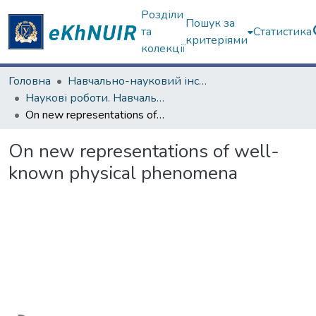
Розділи
Пошук за
та
Статистика
критеріями
колекції
Головна
Навчально-науковий інститут комп'ютерних наук та штучного інтелекту
Наукові роботи. Навчально-науковий інститут комп'ютерних наук та штучного інтелекту
On new representations of well-known physical phenomena
On new representations of well-
known physical phenomena