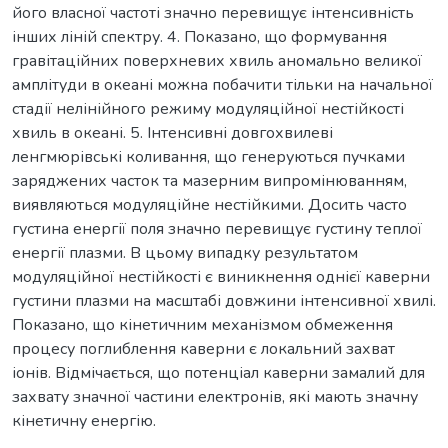
його власної частоті значно перевищує інтенсивність
інших ліній спектру. 4. Показано, що формування
гравітаційних поверхневих хвиль аномально великої
амплітуди в океані можна побачити тільки на начальної
стадії нелінійного режиму модуляційної нестійкості
хвиль в океані. 5. Інтенсивні довгохвилеві
ленгмюрівські коливання, що генеруються пучками
заряджених часток та мазерним випромінюванням,
виявляються модуляційне нестійкими. Досить часто
густина енергії поля значно перевищує густину теплої
енергії плазми. В цьому випадку результатом
модуляційної нестійкості є виникнення однієї каверни
густини плазми на масштабі довжини інтенсивної хвилі.
Показано, що кінетичним механізмом обмеження
процесу поглиблення каверни є локальний захват
іонів. Відмічається, що потенціал каверни замалий для
захвату значної частини електронів, які мають значну
кінетичну енергію.