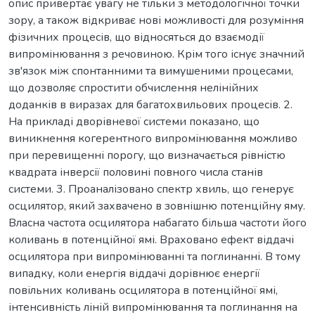
опис привертає увагу не тільки з методологічної точки
зору, а також відкриває нові можливості для розуміння
фізичних процесів, що відносяться до взаємодії
випромінювання з речовиною. Крім того існує значний
зв'язок між спонтанними та вимушеними процесами,
що дозволяє спростити обчислення нелінійних
доданків в виразах для багатохвильових процесів. 2.
На прикладі дворівневої системи показано, що
виникнення когерентного випромінювання можливо
при перевищенні порогу, що визначається рівністю
квадрата інверсії половині повного числа станів
системи. 3. Проаналізовано спектр хвиль, що генерує
осцилятор, який захвачено в зовнішню потенційну яму.
Власна частота осцилятора набагато більша частоти його
коливань в потенційної ямі. Враховано ефект віддачі
осцилятора при випромінюванні та поглинанні. В тому
випадку, коли енергія віддачі дорівнює енергії
повільних коливань осцилятора в потенційної ямі,
інтенсивність ліній випромінювання та поглинання на