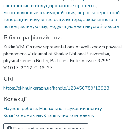
спонтанные и индуцированные процессы
,
многоволновые взаимодействия
,
порог когерентной
генерации
,
излучение осциллятора, захваченного в
потенциальную яму
,
модуляционная неустойчивость
Бібліографічний опис
Kuklin V.M. On new representations of well-known physical
phenomena // «Journal of Kharkiv National University»,
physical series «Nuclei, Particles, Fields», issue 3 /55/
V.1017, 2012. C. 19-27.
URI
https://ekhnuir.karazin.ua/handle/123456789/13923
Колекції
Наукові роботи. Навчально-науковий інститут
комп'ютерних наук та штучного інтелекту
Повна інформація про документ