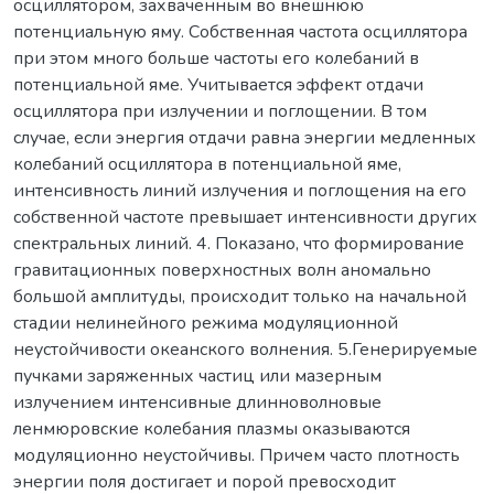
осциллятором, захваченным во внешнюю
потенциальную яму. Собственная частота осциллятора
при этом много больше частоты его колебаний в
потенциальной яме. Учитывается эффект отдачи
осциллятора при излучении и поглощении. В том
случае, если энергия отдачи равна энергии медленных
колебаний осциллятора в потенциальной яме,
интенсивность линий излучения и поглощения на его
собственной частоте превышает интенсивности других
спектральных линий. 4. Показано, что формирование
гравитационных поверхностных волн аномально
большой амплитуды, происходит только на начальной
стадии нелинейного режима модуляционной
неустойчивости океанского волнения. 5.Генерируемые
пучками заряженных частиц или мазерным
излучением интенсивные длинноволновые
ленмюровские колебания плазмы оказываются
модуляционно неустойчивы. Причем часто плотность
энергии поля достигает и порой превосходит