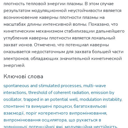
плотность тепловой энергии плазмы. В этом случае
результатом модуляционной неустойчивости является
возникновение каверны плотности плазмы на
масштабах длины интенсивной волны. Показано, что
кинетическим механизмом стабилизации дальнейшего
углубления каверны плотности является локальный
захват ионов. Отмечено, что потенциал каверны
оказывается недостаточным для захвата большей части
электронов, обладающих значительной кинетической
энергией.
Ключові слова
spontaneous and stimulated processes
,
multi-wave
interactions
,
threshold of coherent radiation
,
emission by
oscillator, trapped in an potential well
,
modulation instability
,
спонтанні та вимушені процеси
,
багатохвильові
взаємодії
,
поріг когерентного випромінювання
,
випромінювання осцилятора, що рухається в
зовнішньої потенційної ямі
,
модуляційна нестійкість
,