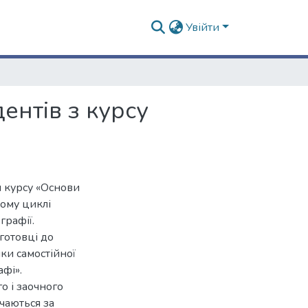
Увійти
ентів з курсу
и курсу «Основи
ному циклі
графії.
готовці до
ки самостійної
афі».
о і заочного
вчаються за