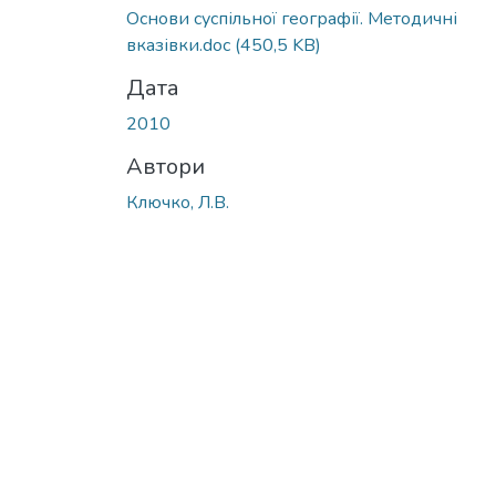
Вантажиться...
Основи суспільної географії. Методичні
вказівки.doc
(450,5 KB)
Дата
2010
Автори
Ключко, Л.В.