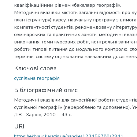
кваліфікаційним рівнем «бакалавр географії».
Методичні вказівки містять загальні відомості про к
план (структуру) курсу, навчальну програму з вимога
компетентності студентів, рекомендовану літературу,
семінарських та практичних занять, методичні вказів
виконання, теми курсових робіт, контрольні запитан
роботи, типові питання до модульного контролю, с
термінів, систему оцінювання навчальних досягнень 
Ключові слова
суспільна географія
Бібліографічний опис
Методичні вказівки для самостійної роботи студенті
суспільної географії» (перероблено та доповнено). У
Л.В.– Харків‚ 2010. – 43 с.
URI
https://ekhnuir.karazin.ua/handle/123456789/2941