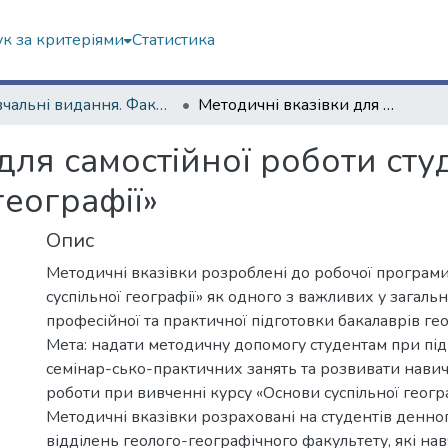
к за критеріями
Статистика
Навчальні видання. Факультет геології, географіії, рекреації і туризму
Методичні вказівки для самостійної роботи студентів з курсу «Основи суспільної географії»
для самостійної роботи студ
географії»
Опис
Методичні вказівки розроблені до робочої програм
суспільної географії» як одного з важливих у загаль
професійної та практичної підготовки бакалаврів гео
Мета: надати методичну допомогу студентам при під
семінар-сько-практичних занять та розвивати навич
роботи при вивченні курсу «Основи суспільної геогр
Методичні вказівки розраховані на студентів денног
відділень геолого-географічного факультету, які на