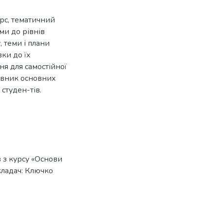
урс, тематичний
ми до рівнів
 теми і плани
ки до їх
ня для самостійної
ловник основних
студен-тів.
в з курсу «Основи
кладач: Ключко