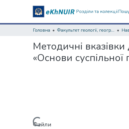
Розділи та колекції
Пошу
Головна
Факультет геології, географіії, рекреації і туризму
Методичні вказівки 
«Основи суспільної 
Файли