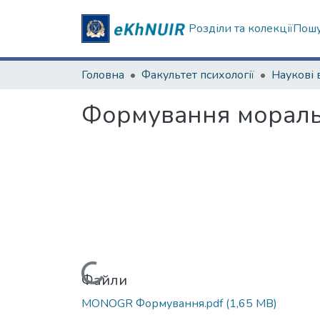
Розділи та колекції
Пошу
Головна
Факультет психології
Формування моральн
Вантажиться...
Файли
MONOGR Формування.pdf
(1,65 MB)