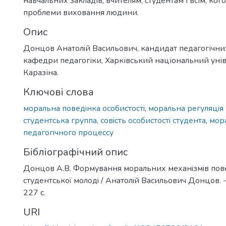
навчальних закладів, вчителям, студентам і всім, ког
проблеми виховання людини.
Опис
Донцов Анатолiй Васильович, кандидат педагогічни
кафедри педагогіки, Харківський національний уніве
Каразіна.
Ключові слова
моральна поведiнка особистостi
,
моральна регуляцiя
студентська группа
,
совiсть особистостi студента
,
мор
педагогiчного процессу
Бібліографічний опис
Донцов А.В. Формування моральних механiзмiв пов
студентської молодi / Анатолiй Васильович Донцов. - Х
227 с.
URI