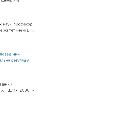
о цікавлять
х наук, професор
рситет імені В.Н.
 поведінки
,
альна регуляцiя
едiнки
. : Шлях, 2000 . -