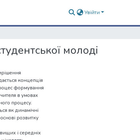
Увійти
тудентської молодi
вирішення
дається концепція
процес формування
вчителя в умовах
вного процесу.
ся як динамічні
 основі розвитку
вищих і середніх