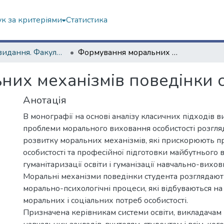
к за критеріями
Статистика
Наукові видання. Факультет психології
Формування моральних механiзмiв поведiнки студентської молодi
их механiзмiв поведiнки с
Анотація
В монографії на основі аналізу класичних підходів 
проблеми морального виховання особистості розгля
розвитку моральних механізмів, які прискорюють 
особистості та професійної підготовки майбутнього 
гуманітаризації освіти і гуманізації навчально-вихо
Моральні механізми поведінки студента розглядають
морально-психологічні процеси, які відбуваються на
моральних і соціальних потреб особистості.
Призначена керівникам системи освіти, викладачам 