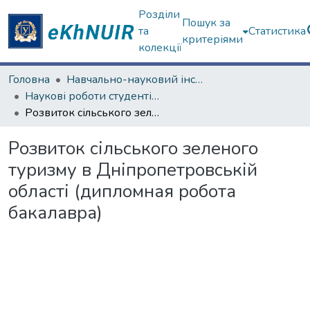
Розділи
Пошук за
та
Статистика
критеріями
колекції
Головна
Навчально-науковий інститут "Каразінський інститут міжнародних відносин та туристичного бізнесу"
Наукові роботи студентів та аспірантів. Навчально-науковий інститут "Каразінський інститут міжнародних відносин та туристичного бізнесу"
Розвиток сільського зеленого туризму в Дніпропетровській області (дипломная робота бакалавра)
Розвиток сільського зеленого
туризму в Дніпропетровській
області (дипломная робота
бакалавра)