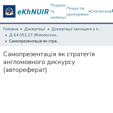
Розділи
Пошук за
та
Статистика
критеріями
колекції
Головна
Дисертації
Дисертації захищені у постійних радах
Д 64.051.27 (Філологічні науки)
Самопрезентація як стратегія англомовного дискурсу (автореферат)
Самопрезентація як стратегія
англомовного дискурсу
(автореферат)