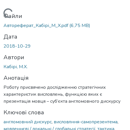
Вантажиться...
Файли
Автореферат_Кабірі_М_Х.pdf
(6,75 MB)
Дата
2018-10-29
Автори
Кабірі, М.Х.
Анотація
Роботу присвячено дослідженню стратегічних
характеристик висловлень, функцією яких є
презентація мовця – суб’єкта англомовного дискурсу
Ключові слова
англомовний дискурс
,
висловлння-самопрезентема
,
мовленнєві / локальні / глобальні стратегії
,
тактика
,