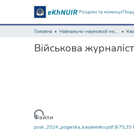
Розділи та колекції
Пошу
Головна
Навчально-науковий інститут соціології та медіакомунікацій
Військова журналіст
Вантажиться...
Файли
pssk_2024_pogarska_kasianenko.pdf
(675,35 