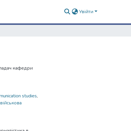
Увійти
кладач кафедри
unication studies
,
військова
рналістика в