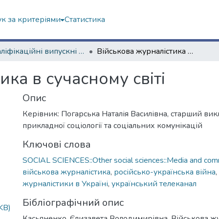
к за критеріями
Статистика
Кваліфікаційні випускні роботи бакалаврів. Навчально-науковий інститут соціології та медіакомунікацій
Військова журналістика в сучасному світі
ика в сучасному світі
Опис
Керівник: Погарська Наталія Василівна, старший ви
прикладної соціології та соціальних комунікацій
Ключові слова
SOCIAL SCIENCES::Other social sciences::Media and comm
військова журналістика
,
російсько-українська війна
,
журналістики в Україні
,
український телеканал
Бібліографічний опис
KB)
Касьяненко, Єлизавета Володимирівна. Військова жу