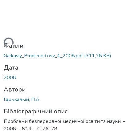
житься...
Файли
Garkaviy_Probl.med.osv_4_2008.pdf
(311,38 KB)
Дата
2008
Автори
Гарькавый, П.А.
Бібліографічний опис
Проблеми безперервної медичної освіти та науки. –
2008. – № 4. – С. 76–78.