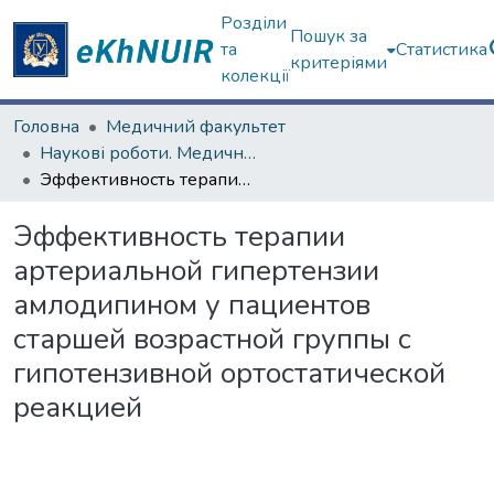
Розділи
Пошук за
та
Статистика
критеріями
колекції
Головна
Медичний факультет
Наукові роботи. Медичний факультет
Эффективность терапии артериальной гипертензии амлодипином у пациентов старшей возрастной группы с гипотензивной ортостатической реакцией
Эффективность терапии
артериальной гипертензии
амлодипином у пациентов
старшей возрастной группы с
гипотензивной ортостатической
реакцией