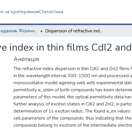
к за критеріями
Статистика
Наукові видання. Фізичний факультет
Dispersion of refractive index in thin films CdI2 and ZnI2
ve index in thin films CdI2 an
Анотація
The refractive index dispersion in thin CdI2 and ZnI2 film
in the wavelength interval 300-1000 nm and processed u
monooscillator model ageeing well with experimental data
permittivity e_unlim of both compounds has been determi
parameters of this model, the optical permittivity data ha
further analysis of exciton states in CdI2 and ZnI2, in particu
determination of 1s exciton radius. The found a_ex values 
cell parameters of the compounds, thus indicating that the
compounds belong to excitons of the intermediate electr