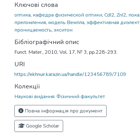
Ключові слова
оптика
,
кафедра физической оптики
,
CdI2
,
ZnI2
,
пока
преломления
,
модель Вемпла
,
эффективная диэлект
проницаемость
,
экситон
Бібліографічний опис
Funct. Mater., 2010, Vol. 17, № 3, pp.228-293.
URI
https://ekhnuir.karazin.ua/handle/123456789/7109
Колекції
Наукові видання. Фізичний факультет
Повна інформація про документ
Google Scholar