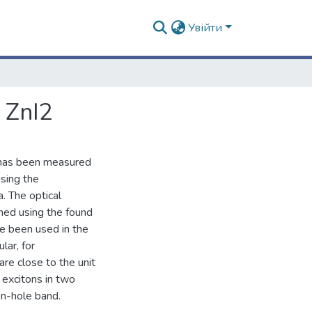
Увійти
d ZnI2
s has been measured
sing the
. The optical
ned using the found
ve been used in the
lar, for
are close to the unit
 excitons in two
on-hole band.