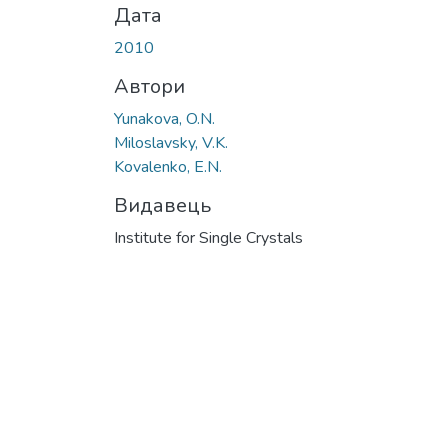
Дата
2010
Автори
Yunakova, O.N.
Miloslavsky, V.K.
Kovalenko, E.N.
Видавець
Institute for Single Crystals