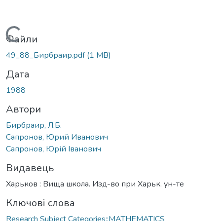
Вантажиться...
Файли
49_88_Бирбраир.pdf
(1 MB)
Дата
1988
Автори
Бирбраир, Л.Б.
Сапронов, Юрий Иванович
Сапронов, Юрій Іванович
Видавець
Харьков : Вища школа. Изд-во при Харьк. ун-те
Ключові слова
Research Subject Categories::MATHEMATICS