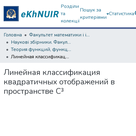
Розділи
Пошук за
та
Статистика
критеріями
колекції
Головна
Факультет математики і інформатики
Наукові збірники. Факультет математики і інформатики
Теория функций, функциональный анализ и их приложения (1965–1985 гг.)
Линейная классификация квадратичных отображений в пространстве C³
Линейная классификация
квадратичных отображений в
пространстве C³