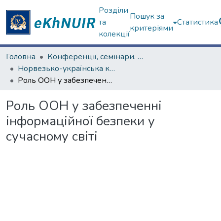
Розділи
Пошук за
та
Статистика
критеріями
колекції
Головна
Конференції, семінари. ХНУ імені В.Н. Каразіна
Норвезько-українська конференція, присвячена діяльності Ф. Нансена в Україні у 1921–1922 роках
Роль ООН у забезпеченні інформаційної безпеки у сучасному світі
Роль ООН у забезпеченні
інформаційної безпеки у
сучасному світі