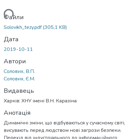
ься...
Файли
Solovikh_tezy.pdf
(305,1 KB)
Дата
2019-10-11
Автори
Солових, В.П.
Солових, Є.М.
Видавець
Харків: ХНУ імені В.Н. Каразіна
Анотація
Динамічні зміни, що відбуваються у сучасному світі,
висувають перед людством нові загрози безпеки.
Перехід від індустріального до інформаційного