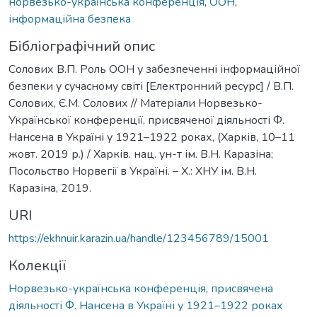
норвезько-українська конференція
,
ООН
,
інформаційна безпека
Бібліографічний опис
Солових В.П. Роль ООН у забезпеченні інформаційної
безпеки у сучасному світі [Електронний ресурс] / В.П.
Солових, Є.М. Солових // Матеріали Норвезько-
Української конференції, присвяченої діяльності Ф.
Нансена в Україні у 1921–1922 роках, (Харків, 10–11
жовт. 2019 р.) / Харків. нац. ун-т ім. В.Н. Каразіна;
Посольство Норвегії в Україні. – Х.: ХНУ ім. В.Н.
Каразіна, 2019.
URI
https://ekhnuir.karazin.ua/handle/123456789/15001
Колекції
Норвезько-українська конференція, присвячена
діяльності Ф. Нансена в Україні у 1921–1922 роках