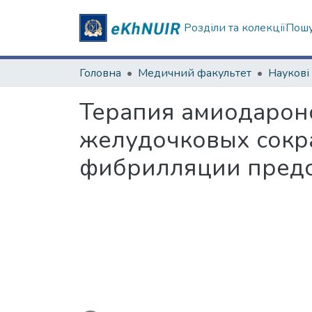
Розділи та колекції
Пошу
Головна
Медичний факультет
Терапия амиодароно
желудочковых сокр
фибрилляции пред