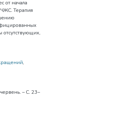
ес от начала
 ЧЖС. Терапия
ьшению
лифицированных
ы отсутствующих,
окращений
,
ервень. – С. 23–