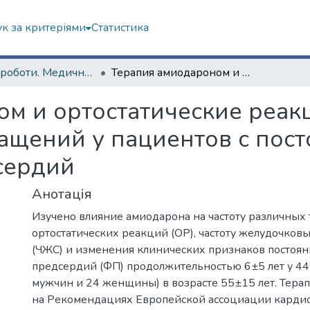
к за критеріями
Статистика
Наукові роботи. Медичний факультет
Терапия амиодароном и ортостатические реакции частоты желудочковых сокращений у пациентов с постоянной формой фибрилляции предсердий
м и ортостатические реак
ащений у пациентов с пос
сердий
Анотація
Изучено влияние амиодарона на частоту различных
ортостатических реакций (ОР), частоту желудочко
(ЧЖС) и изменения клинических признаков постоя
предсердий (ФП) продолжительностью 6±5 лет у 44
мужчин и 24 женщины) в возрасте 55±15 лет. Тера
на Рекомендациях Европейской ассоциации кардио