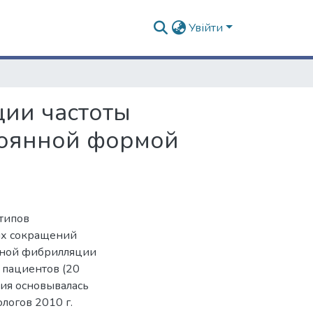
Увійти
ции частоты
тоянной формой
 типов
вых сокращений
нной фибрилляции
 пациентов (20
пия основывалась
логов 2010 г.