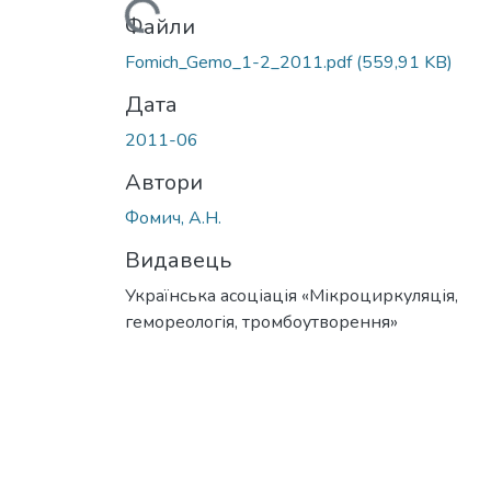
Вантажиться...
Файли
Fomich_Gemo_1-2_2011.pdf
(559,91 KB)
Дата
2011-06
Автори
Фомич, А.Н.
Видавець
Українська асоціація «Мікроциркуляція,
гемореологія, тромбоутворення»