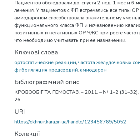
Пациентов обследовали до, спустя 2 нед, 1 мес и 6 м
лечения. У пациентов с ФП встречались все типы ОР
амиодароном способствовала значительному умен
функционального класса ФП и исчезновению ква
позитивных и негативных ОР ЧЖС при росте частот
что необходимо учитывать при ее назначении.
Ключові слова
ортостатические реакции
,
частота желудочковых с
фибрилляция предсердий
,
амиодарон
Бібліографічний опис
КРОВООБІГ ТА ГЕМОСТАЗ. – 2011. – № 1–2 (31–32), ч
26.
URI
https://ekhnuir.karazin.ua/handle/123456789/5052
Колекції