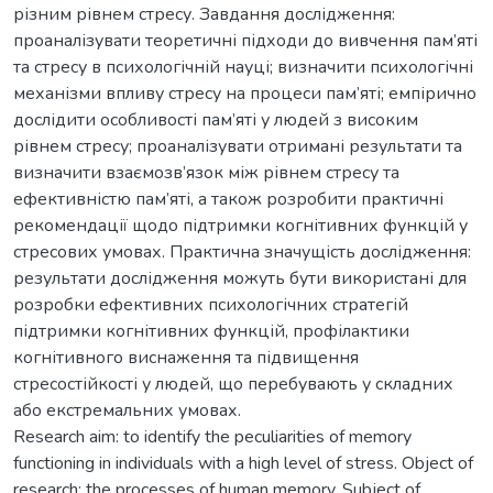
різним рівнем стресу. Завдання дослідження:
проаналізувати теоретичні підходи до вивчення пам’яті
та стресу в психологічній науці; визначити психологічні
механізми впливу стресу на процеси пам’яті; емпірично
дослідити особливості пам’яті у людей з високим
рівнем стресу; проаналізувати отримані результати та
визначити взаємозв’язок між рівнем стресу та
ефективністю пам’яті, а також розробити практичні
рекомендації щодо підтримки когнітивних функцій у
стресових умовах. Практична значущість дослідження:
результати дослідження можуть бути використані для
розробки ефективних психологічних стратегій
підтримки когнітивних функцій, профілактики
когнітивного виснаження та підвищення
стресостійкості у людей, що перебувають у складних
або екстремальних умовах.
Research aim: to identify the peculiarities of memory
functioning in individuals with a high level of stress. Object of
research: the processes of human memory. Subject of