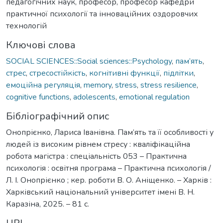
педагогічних наук, професор, професор кафедри
практичної психології та інноваційних оздоровчих
технологій
Ключові слова
SOCIAL SCIENCES::Social sciences::Psychology
,
пам’ять
,
стрес
,
стресостійкість
,
когнітивні функції
,
підлітки
,
емоційна регуляція
,
memory
,
stress
,
stress resilience
,
cognitive functions
,
adolescents
,
emotional regulation
Бібліографічний опис
Онопрієнко, Лариса Іванівна. Пам’ять та її особливості у
людей із високим рівнем стресу : кваліфікаційна
робота магістра : спеціальність 053 – Практична
психологія : освітня програма – Практична психологія /
Л. І. Онопрієнко ; кер. роботи В. О. Аніщенко. – Харків :
Харківський національний університет імені В. Н.
Каразіна, 2025. – 81 с.