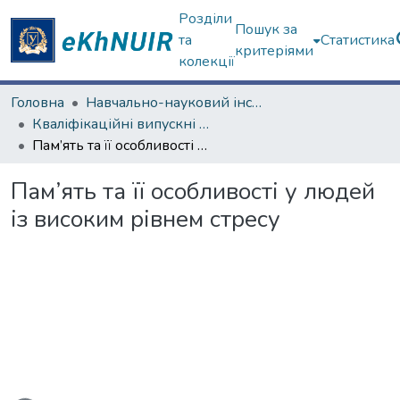
Розділи
Пошук за
та
Статистика
критеріями
колекції
Головна
Навчально-науковий інститут «Українська інженерно-педагогічна академія»
Кваліфікаційні випускні роботи магістрів. Навчально-науковий інститут «Українська інженерно-педагогічна академія»
Пам’ять та її особливості у людей із високим рівнем стресу
Пам’ять та її особливості у людей
із високим рівнем стресу
ажиться...