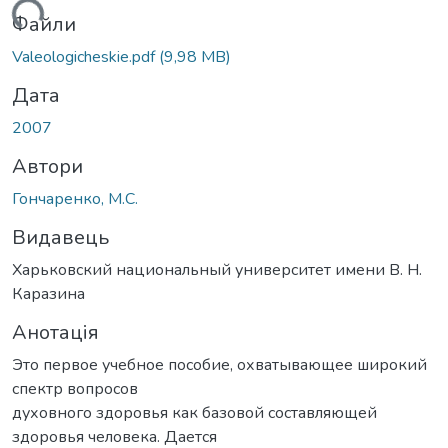
ься...
Файли
Valeologicheskie.pdf
(9,98 MB)
Дата
2007
Автори
Гончаренко, М.С.
Видавець
Харьковский национальный университет имени В. Н.
Каразина
Анотація
Это первое учебное пособие, охватывающее широкий
спектр вопросов
духовного здоровья как базовой составляющей
здоровья человека. Дается