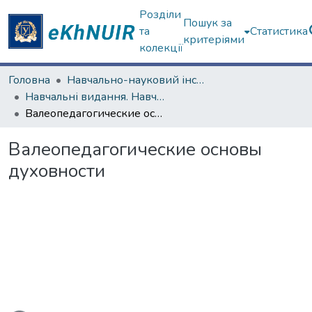
Розділи
Пошук за
та
Статистика
критеріями
колекції
Головна
Навчально-науковий інститут філософії, культурології, політології
Навчальні видання. Навчально-науковий інститут філософії, культурології, політології
Валеопедагогические основы духовности
Валеопедагогические основы
духовности