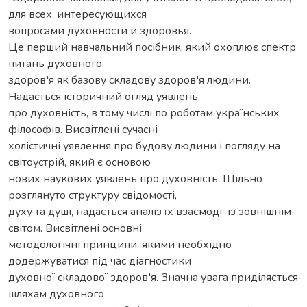
для всех, интересующихся
вопросами духовности и здоровья.
Це перший навчальний посібник, який охоплює спектр
питань духовного
здоров′я як базову складову здоров′я людини.
Надається історичний огляд уявлень
про духовність, в тому числі по роботам українських
філософів. Висвітлені сучасні
холістичні уявлення про будову людини і погляду на
світоустрій, який є основою
нових наукових уявлень про духовність. Щільно
розглянуто структуру свідомості,
духу та душі, надається аналіз їх взаємодії із зовнішнім
світом. Висвітлені основні
методологічні принципи, якими необхідно
додержуватися під час діагностики
духовної складової здоров′я. Значна увага приділяється
шляхам духовного