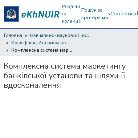
Розділи
Пошук за
та
Статистика
критеріями
колекції
Головна
Навчально-науковий інститут "Каразінський банківський інститут"
Кваліфікаційні випускні роботи магістрів. ННІ "Каразінський банківський інститут"
Комплексна система маркетингу банківської установи та шляхи її вдосконалення
Комплексна система маркетингу
банківської установи та шляхи її
вдосконалення