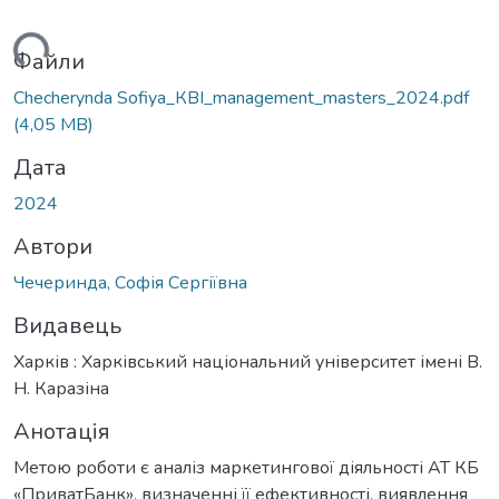
ься...
Файли
Checherynda Sofiya_КВІ_management_masters_2024.pdf
(4,05 MB)
Дата
2024
Автори
Чечеринда, Софія Сергіївна
Видавець
Харків : Харківський національний університет імені В.
Н. Каразіна
Анотація
Метою роботи є аналіз маркетингової діяльності АТ КБ
«ПриватБанк», визначенні її ефективності, виявлення