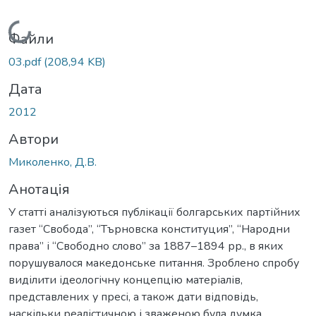
Вантажиться...
Файли
03.pdf
(208,94 KB)
Дата
2012
Автори
Миколенко, Д.В.
Анотація
У статті аналізуються публікації болгарських партійних
газет “Свобода”, “Търновска конституция”, “Народни
права” і “Свободно слово” за 1887–1894 рр., в яких
порушувалося македонське питання. Зроблено спробу
виділити ідеологічну концепцію матеріалів,
представлених у пресі, а також дати відповідь,
наскільки реалістичною і зваженою була думка