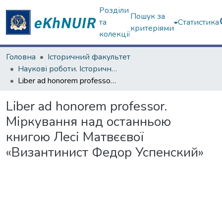
Розділи
Пошук за
та
Статистика
критеріями
колекції
Головна
Історичний факультет
Наукові роботи. Історичний факультет
Liber ad honorem professor. Міркування над останньою книгою Лесі Матвєєвої «Византинист Федор Успенский»
Liber ad honorem professor.
Міркування над останньою
книгою Лесі Матвєєвої
«Византинист Федор Успенский»