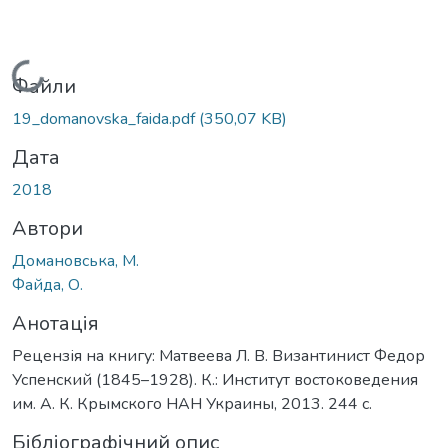
Вантажиться...
Файли
19_domanovska_faida.pdf
(350,07 KB)
Дата
2018
Автори
Домановська, М.
Файда, О.
Анотація
Рецензія на книгу: Матвеева Л. В. Византинист Федор
Успенский (1845–1928). К.: Институт востоковедения
им. А. К. Крымского НАН Украины, 2013. 244 с.
Бібліографічний опис