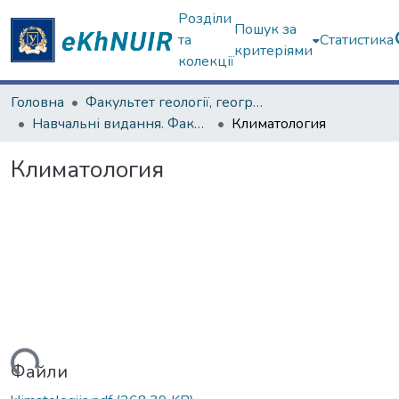
Розділи
Пошук за
та
Статистика
критеріями
колекції
Головна
Факультет геології, географіії, рекреації і туризму
Навчальні видання. Факультет геології, географіії, рекреації і туризму
Климатология
Климатология
житься...
Файли