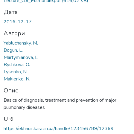
Lecture_Cor_Pulmonale.pdf
(616,02 KB)
Дата
2016-12-17
Автори
Yabluchansky, M.
Bogun, L.
Martymianova, L.
Bychkova, O.
Lysenko, N.
Makienko, N.
Опис
Basics of diagnosis, treatment and prevention of major
pulmonary diseases
URI
https://ekhnuir.karazin.ua/handle/123456789/12369