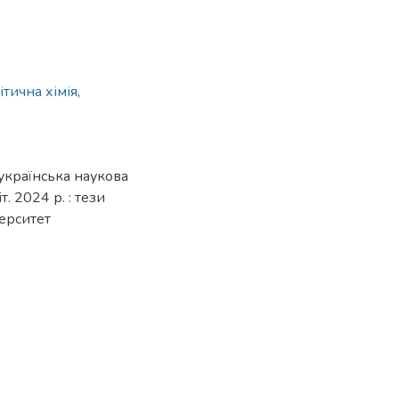
ітична хімія
,
еукраїнська наукова
т. 2024 р. : тези
верситет