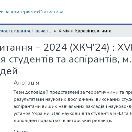
к за критеріями
Статистика
Наукові видання. Навчально-науковий інститут Хімії
Хімічні Каразінські читання – 2024 (ХКЧ’24) : ХVI Всеукраїнська наукова конференція студентів та аспірантів, м. Харків, 30 квіт. 2024 р. : тези доповідей
читання – 2024 (ХКЧ’24) : Х
студентів та аспірантів, м. 
ідей
Анотація
Тези доповідей представлені за теоретичними та п
результатами наукових досліджень, виконаних студ
аспірантами вищих навчальних закладів і науково-
установ України. Для науковців та студентів ВНЗ та 
доповідей подаються в авторській редакції.
Опис