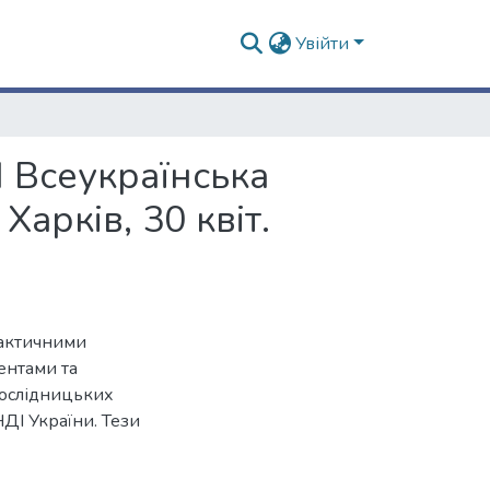
Увійти
VI Всеукраїнська
Харків, 30 квіт.
рактичними
ентами та
дослідницьких
НДІ України. Тези