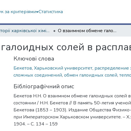
к за критеріями
Статистика
Із історії харківської хімічної школи
О взаимном обмене галоидных солей в расплавленном состоянии
 галоидных солей в распла
Ключові слова
Бекетов
,
Харьковский университет
,
распределение 
сложных соединений
,
обмен галоидных солей
,
тепл
Бібліографічний опис
Бекетов Н.Н. О взаимном обмене галоидных солей 
состоянии / Н.Н. Бекетов // В память 50-летия учено
Бекетова (1853 – 1903). Издание Общества Физико
при Императорском Харьковском университете. – Х.: 
1904. – С. 134 – 159