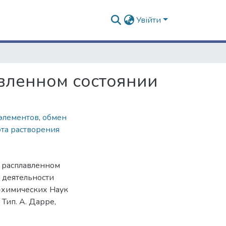
Увійти
вленном состоянии
элементов
,
обмен
ота растворения
в расплавленном
й деятельности
-химических Наук
Тип. А. Дарре,