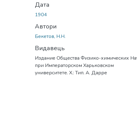
Дата
1904
Автори
Бекетов, Н.Н.
Видавець
Издание Общества Физико-химических На
при Императорском Харьковском
университете. Х.: Тип. А. Дарре