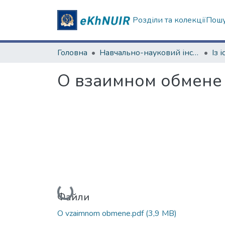
Розділи та колекції
Пошу
Головна
Навчально-науковий інститут Хімії
О взаимном обмене
Вантажиться...
Файли
O vzaimnom obmene.pdf
(3,9 MB)