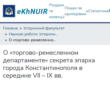
Розділи
Пошук за
та
Статистика
критеріями
колекції
Головна
Історичний факультет
Наукові роботи. Історичний факультет
О «торгово-ремесленном департаменте» секрета эпарха города Константинополя в середине VII – IX вв.
О «торгово-ремесленном
департаменте» секрета эпарха
города Константинополя в
середине VII – IX вв.