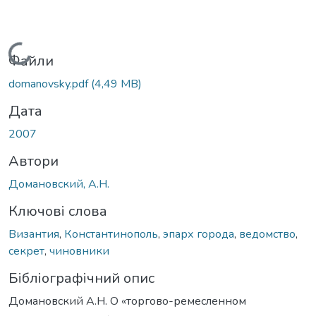
Вантажиться...
Файли
domanovsky.pdf
(4,49 MB)
Дата
2007
Автори
Домановский, А.Н.
Ключові слова
Византия
,
Константинополь
,
эпарх города
,
ведомство
,
секрет
,
чиновники
Бібліографічний опис
Домановский А.Н. О «торгово-ремесленном