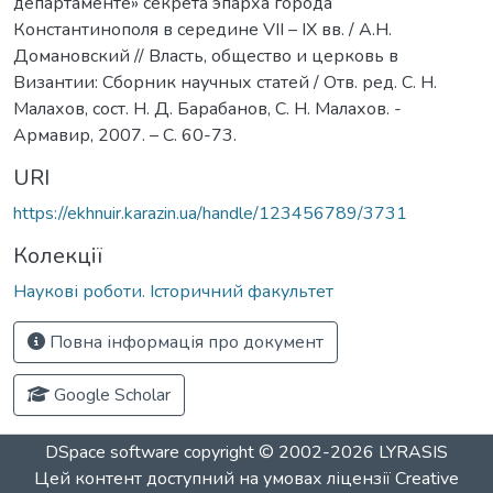
департаменте» секрета эпарха города
Константинополя в середине VII – IX вв. / А.Н.
Домановский // Власть, общество и церковь в
Византии: Сборник научных статей / Отв. ред. С. Н.
Малахов, сост. Н. Д. Барабанов, С. Н. Малахов. -
Армавир, 2007. – С. 60-73.
URI
https://ekhnuir.karazin.ua/handle/123456789/3731
Колекції
Наукові роботи. Історичний факультет
Повна інформація про документ
Google Scholar
DSpace software
copyright © 2002-2026
LYRASIS
Цей контент доступний на умовах ліцензії
Creative