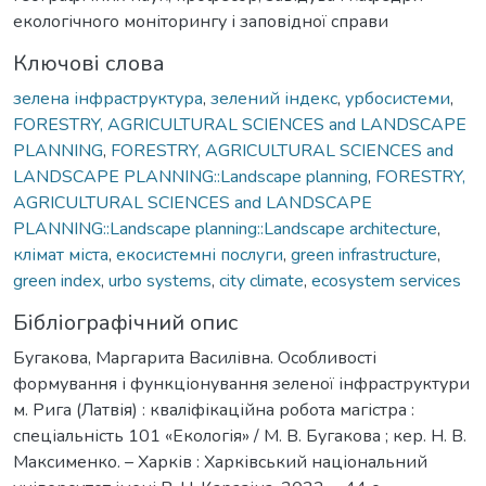
екологічного моніторингу і заповідної справи
Ключові слова
зелена інфраструктура
,
зелений індекс
,
урбосистеми
,
FORESTRY, AGRICULTURAL SCIENCES and LANDSCAPE
PLANNING
,
FORESTRY, AGRICULTURAL SCIENCES and
LANDSCAPE PLANNING::Landscape planning
,
FORESTRY,
AGRICULTURAL SCIENCES and LANDSCAPE
PLANNING::Landscape planning::Landscape architecture
,
клімат міста
,
екосистемні послуги
,
green infrastructure
,
green index
,
urbo systems
,
city climate
,
ecosystem services
Бібліографічний опис
Бугакова, Маргарита Василівна. Особливості
формування і функціонування зеленої інфраструктури
м. Рига (Латвія) : кваліфікаційна робота магістра :
спеціальність 101 «Екологія» / М. В. Бугакова ; кер. Н. В.
Максименко. – Харків : Харківський національний