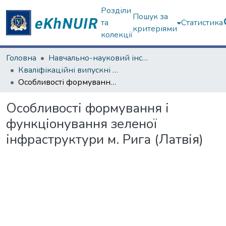
Розділи
Пошук за
та
Статистика
критеріями
колекції
Головна
Навчально-науковий інститут екології, зеленої енергетики та сталого розвитку
Кваліфікаційні випускні роботи магістрів. Навчально-науковий інститут екології, зеленої енергетики та сталого розвитку
Особливості формування і функціонування зеленої інфраструктури м. Рига (Латвія)
Особливості формування і
функціонування зеленої
інфраструктури м. Рига (Латвія)