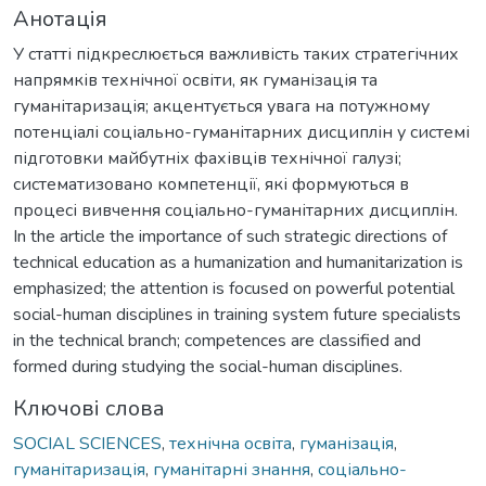
Анотація
У статті підкреслюється важливість таких стратегічних
напрямків технічної освіти, як гуманізація та
гуманітаризація; акцентується увага на потужному
потенціалі соціально-гуманітарних дисциплін у системі
підготовки майбутніх фахівців технічної галузі;
систематизовано компетенції, які формуються в
процесі вивчення соціально-гуманітарних дисциплін.
In the article the importance of such strategic directions of
technical education as a humanization and humanitarization is
emphasized; the attention is focused on powerful potential
social-human disciplines in training system future specialists
in the technical branch; competences are classified and
formed during studying the social-human disciplines.
Ключові слова
SOCIAL SCIENCES
,
технічна освіта
,
гуманізація
,
гуманітаризація
,
гуманітарні знання
,
соціально-