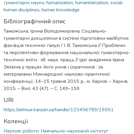
гуманітарні науки
,
humanization
,
humanitarization
,
social-
human disciplines
,
human knowledge
Бібліографічний опис
Таможська, Ірина Володимирівна. Соціально-
гуманітарні дисципліни в системі підготовки майбутніх
фахівців технічної галузі / І. В. Таможська // Проблеми
та перспективи формування національної гуманітарно-
технічної еліти : зб. наук. праць // Ідеї академіка Івана
Зязюна у працях його учнів і соратників : за
матеріалами Міжнародної науково-практичної
конференції, 14–15 травня 2015 р., м. Харків. – Харків,
2015. – Вип. 43 (47). – С. 149–159.
URI
https://ekhnuir.karazin.ua/handle/123456789/19051
Колекції
Наукові роботи. Навчально-науковий інститут