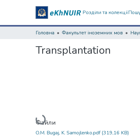
Розділи та колекції
Пошу
Головна
Факультет іноземних мов
Transplantation
Вантажиться...
Файли
O.M. Bugaj, K. Samojlenko.pdf
(319,16 KB)