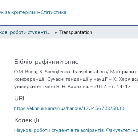
к за критеріями
Статистика
Наукові роботи студентів та аспірантів. Факультет іноземних мов
Transplantation
Бібліографічний опис
O.M. Bugaj, K. Samojlenko. Transplantation // Матеріали 
конференції “Сучасні тенденції у науці” – Х.: Харкі
університет імені В. Н. Каразіна. – 2012. – с. 14-17
URI
https://ekhnuir.karazin.ua/handle/123456789/5838
Колекції
Наукові роботи студентів та аспірантів. Факультет і