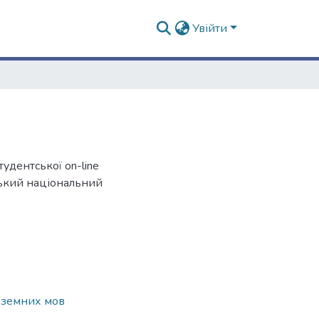
Увійти
студентської on-line
вський національний
ноземних мов