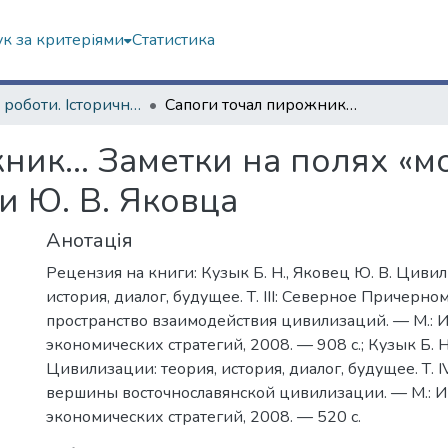
к за критеріями
Статистика
Наукові роботи. Історичний факультет
Сапоги точал пирожник… Заметки на полях «монументальных» трудов Б. Н. Кузыка и Ю. В. Яковца
жник… Заметки на полях «
 и Ю. В. Яковца
Анотація
Рецензия на книги: Кузык Б. Н., Яковец Ю. В. Цивил
история, диалог, будущее. Т. III: Северное Причерн
пространство взаимодействия цивилизаций. — М.: И
экономических стратегий, 2008. — 908 с.; Кузык Б. Н
Цивилизации: теория, история, диалог, будущее. Т. I
вершины восточнославянской цивилизации. — М.: И
экономических стратегий, 2008. — 520 с.