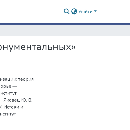
Увійти
монументальных»
изации: теория,
оморье —
нститут
., Яковец Ю. В.
V: Истоки и
нститут