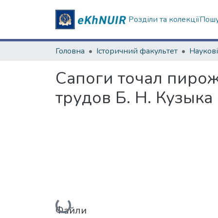
Розділи та колекції
Пошу
Головна
Історичний факультет
Сапоги точал пиро
трудов Б. Н. Кузыка
Вантажиться...
Файли