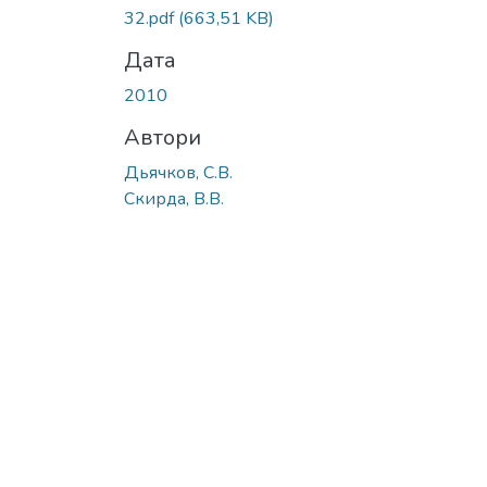
32.pdf
(663,51 KB)
Дата
2010
Автори
Дьячков, С.В.
Скирда, В.В.