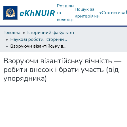
Розділи
Пошук за
та
Статистика
критеріями
колекції
Головна
Історичний факультет
Наукові роботи. Історичний факультет
Взоруючи візантійську вічність — робити внесок і брати участь (від упорядника)
Взоруючи візантійську вічність —
робити внесок і брати участь (від
упорядника)