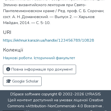
Эллино-византийского лектория при Свято-
Пантелеимоновском храме / Ред. проф. С. Б. Сорочан;
сост. А. Н. Домановский. — Выпуск 2. — Харьков:
Майдан, 2014. — C. 5-10.
URI
https://ekhnuir.karazin.ua/handle/123456789/10828
Колекції
Наукові роботи. Історичний факультет
Повна інформація про документ
Google Scholar
DSpace software
copyright © 2002-2026
LYRASIS
Цей контент доступний на умовах ліцензії
Creative
Commons «Attribution-NonCommercial» 4.0 Всесвітня
.