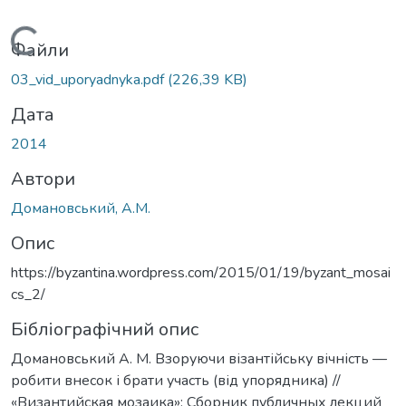
Вантажиться...
Файли
03_vid_uporyadnyka.pdf
(226,39 KB)
Дата
2014
Автори
Домановський, А.М.
Опис
https://byzantina.wordpress.com/2015/01/19/byzant_mosai
cs_2/
Бібліографічний опис
Домановський А. М. Взоруючи візантійську вічність —
робити внесок і брати участь (від упорядника) //
«Византийская мозаика»: Сборник публичных лекций