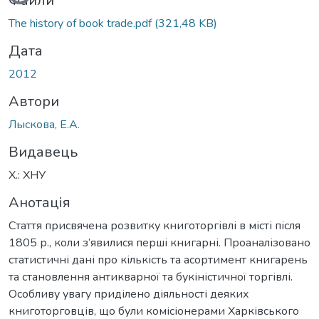
Вантажиться...
Файли
The history of book trade.pdf
(321,48 KB)
Дата
2012
Автори
Лыскова, Е.А.
Видавець
Х.: ХНУ
Анотація
Стаття присвячена розвитку книготоргівлі в місті після
1805 р., коли з’явилися перші книгарні. Проаналізовано
статистичні дані про кількість та асортимент книгарень
та становлення антикварної та букіністичної торгівлі.
Особливу увагу приділено діяльності деяких
книготорговців, що були комісіонерами Харківського