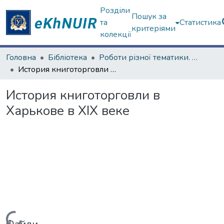
Розділи
Пошук за
та
Статистика
критеріями
колекції
Головна
Бібліотека
Роботи різної тематики. ЦНБ
История книготорговли в Харькове в XIX веке
История книготорговли в
Харькове в XIX веке