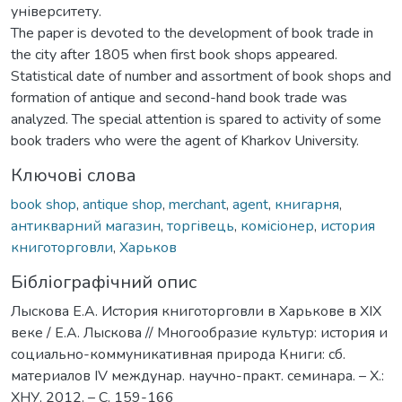
університету.
The paper is devoted to the development of book trade in
the city after 1805 when first book shops appeared.
Statistical date of number and assortment of book shops and
formation of antique and second-hand book trade was
analyzed. The special attention is spared to activity of some
book traders who were the agent of Kharkov University.
Ключові слова
book shop
,
antique shop
,
merchant
,
agent
,
книгарня
,
антикварний магазин
,
торгівець
,
комісіонер
,
история
книготорговли
,
Харьков
Бібліографічний опис
Лыскова Е.А. История книготорговли в Харькове в XIX
веке / Е.А. Лыскова // Многообразие культур: история и
социально-коммуникативная природа Книги: сб.
материалов IV междунар. научно-практ. семинара. – Х.:
ХНУ, 2012. – С. 159-166