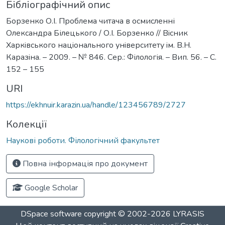
Бібліографічний опис
Борзенко О.I. Проблема читача в осмисленні
Олександра Білецького / О.I. Борзенко // Вiсник
Харкiвського нацiонального унiверситету iм. В.Н.
Каразiна. – 2009. – № 846. Сер.: Філологія. – Вип. 56. – С.
152 – 155
URI
https://ekhnuir.karazin.ua/handle/123456789/2727
Колекції
Наукові роботи. Філологічний факультет
Повна інформація про документ
Google Scholar
DSpace software
copyright © 2002-2026
LYRASIS