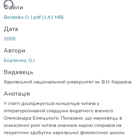
ться...
Файли
Borzenko О. I..pdf
(1,41 MB)
Дата
2009
Автори
Борзенко, О.І.
Видавець
Харкiвський нацiональний унiверситет iм. В.Н. Каразiна
Анотація
У статті досліджується концепція читача у
літературознавчій спадщині видатного вченого
Олександра Білецького. Показано, що науковець в
осмисленні ролі читача значною мірою спирався на
теоретичні здобутки харківської філологічної школи.