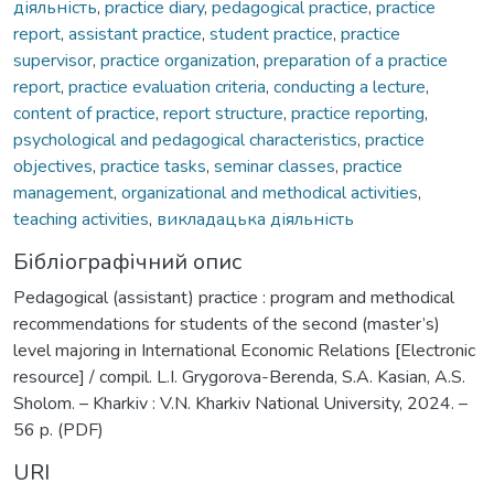
діяльність
,
practice diary
,
pedagogical practice
,
practice
report
,
assistant practice
,
student practice
,
practice
supervisor
,
practice organization
,
preparation of a practice
report
,
practice evaluation criteria
,
conducting a lecture
,
content of practice
,
report structure
,
practice reporting
,
psychological and pedagogical characteristics
,
practice
objectives
,
practice tasks
,
seminar classes
,
practice
management
,
organizational and methodical activities
,
teaching activities
,
викладацька діяльність
Бібліографічний опис
Pedagogical (assistant) practice : program and methodical
recommendations for students of the second (master’s)
level majoring in International Economic Relations [Electronic
resource] / compil. L.I. Grygorova-Berenda, S.A. Kasian, A.S.
Sholom. – Kharkiv : V.N. Kharkiv National University, 2024. –
56 p. (PDF)
URI