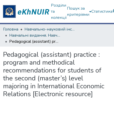
Розділи
Пошук за
та
Статистика
критеріями
колекції
Головна
Навчально-науковий інститут "Каразінський інститут міжнародних відносин та туристичного бізнесу"
Навчальні видання. Навчально-науковий інститут "Каразінський інститут міжнародних відносин та туристичного бізнесу"
Pedagogical (assistant) practice : program and methodical recommendations for students of the second (master’s) level majoring in International Economic Relations [Electronic resource]
Pedagogical (assistant) practice :
program and methodical
recommendations for students of
the second (master’s) level
majoring in International Economic
Relations [Electronic resource]