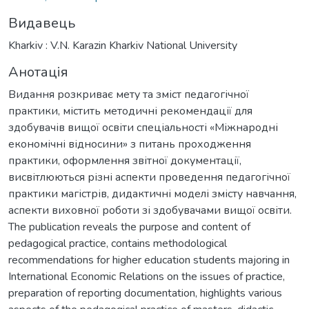
Видавець
Kharkiv : V.N. Karazin Kharkiv National University
Анотація
Видання розкриває мету та зміст педагогічної
практики, містить методичні рекомендації для
здобувачів вищої освіти спеціальності «Міжнародні
економічні відносини» з питань проходження
практики, оформлення звітної документації,
висвітлюються різні аспекти проведення педагогічної
практики магістрів, дидактичні моделі змісту навчання,
аспекти виховної роботи зі здобувачами вищої освіти.
The publication reveals the purpose and content of
pedagogical practice, contains methodological
recommendations for higher education students majoring in
International Economic Relations on the issues of practice,
preparation of reporting documentation, highlights various