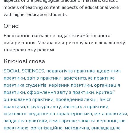
aspects of the pedagogical practice of masters, didactic
models of teaching content, aspects of educational work
with higher education students.
Опис
Електронне навчальне видання комбінованого
використання. Можна використовувати в локальному
та мережному режимі
Ключові слова
SOCIAL SCIENCES
,
педагогічна практика
,
щоденник
практики
,
звіт з практики
,
асистентська практика
,
практика студентів
,
керівник практики
,
організація
практики
,
оформлення звіту з практики
,
критерії
оцінювання практики
,
проведення лекції
,
зміст
практики
,
структура звіту
,
звітність з практики
,
психолого-педагогічна характеристика
,
мета практики
,
завдання практики
,
семінарське заняття
,
керівництво
практикою
,
організаційно-методична, викладацька