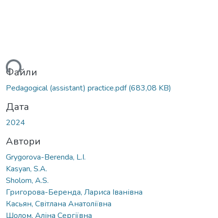
ься...
Файли
Pedagogical (assistant) practice.pdf
(683,08 KB)
Дата
2024
Автори
Grygorova-Berenda, L.I.
Kasyan, S.A.
Sholom, A.S.
Григорова-Беренда, Лариса Іванівна
Касьян, Світлана Анатоліївна
Шолом, Аліна Сергіївна