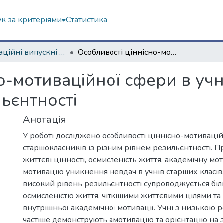
к за критеріями
Статистика
Кваліфікаційні випускні роботи магістрів. Факультет психології
Особливості ціннісно-мотиваційної сфери в учнів старших класів з різним рівнем резильєнтності
о-мотиваційної сфери в учн
ьєнтності
Анотація
У роботі досліджено особливості ціннісно-мотиваці
старшокласників із різним рівнем резильєнтності. П
життєві цінності, осмисленість життя, академічну мо
мотивацію уникнення невдач в учнів старших класів
високий рівень резильєнтності супроводжується бі
осмисленістю життя, чіткішими життєвими цілями та
внутрішньої академічної мотивації. Учні з низькою 
частіше демонструють амотивацію та орієнтацію на з