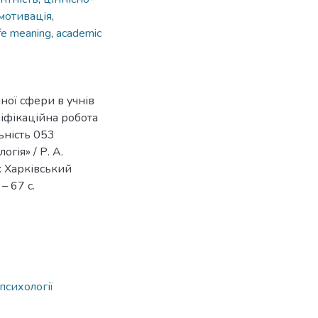
мотивація
,
ife meaning
,
academic
ної сфери в учнів
ліфікаційна робота
льність 053
гія» / Р. А.
 : Харківський
– 67 с.
психології