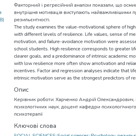
Факторний і регресійний аналізи показали, що осмис
з
внутрішня мотивація виступають найважливішими 
B)
резильєнтності.
The study examines the value-motivational sphere of high
with different levels of resilience. Life values, sense of m
motivation, and failure-avoidance motivation were assess
school students. High resilience corresponds to greater li
clearer goals, and a predominance of intrinsic academic mo
with low resilience more often show amotivation and relia
incentives. Factor and regression analyses indicate that li
intrinsic motivation serve as the strongest predictors of res
Опис
Керівник роботи: Харченко Андрій Олександрович,
психологічних наук, доцент кафедри психологічного
психотерапії
Ключові слова
SOCIAL SCIENCES::Social sciences::Psychology
,
резильє