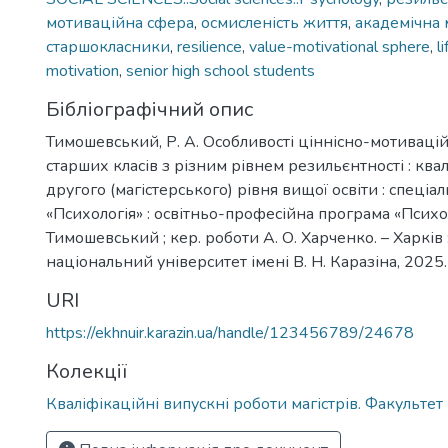
мотиваційна сфера
,
осмисленість життя
,
академічна 
старшокласники
,
resilience
,
value-motivational sphere
,
l
motivation
,
senior high school students
Бібліографічний опис
Тимошевський, Р. А. Особливості ціннісно-мотивацій
старших класів з різним рівнем резильєнтності : ква
другого (магістерського) рівня вищої освіти : спеціа
«Психологія» : освітньо-професійна програма «Психоло
Тимошевський ; кер. роботи А. О. Харченко. – Харків
національний університет імені В. Н. Каразіна, 2025. 
URI
https://ekhnuir.karazin.ua/handle/123456789/24678
Колекції
Кваліфікаційні випускні роботи магістрів. Факультет 