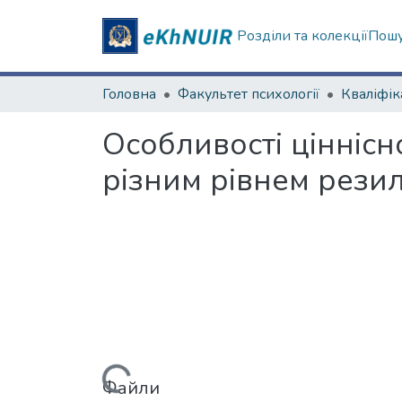
Розділи та колекції
Пошу
Головна
Факультет психології
Особливості ціннісн
різним рівнем резил
Вантажиться...
Файли