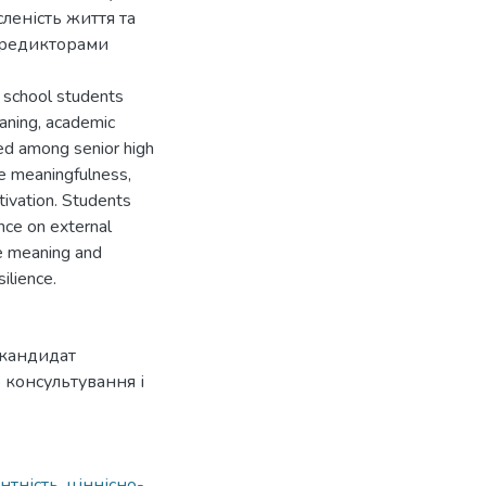
леність життя та
предикторами
 school students
eaning, academic
ed among senior high
fe meaningfulness,
tivation. Students
nce on external
fe meaning and
ilience.
 кандидат
 консультування і
нтність
,
ціннісно-