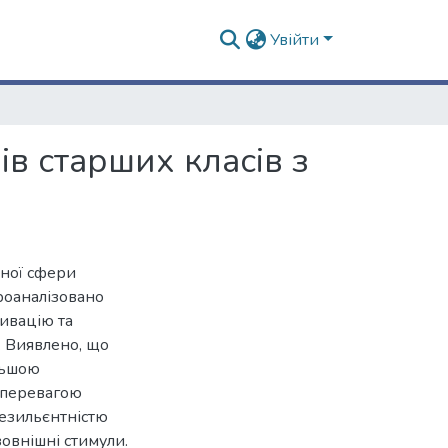
Увійти
ів старших класів з
йної сфери
роаналізовано
тивацію та
. Виявлено, що
льшою
 перевагою
резильєнтністю
овнішні стимули.