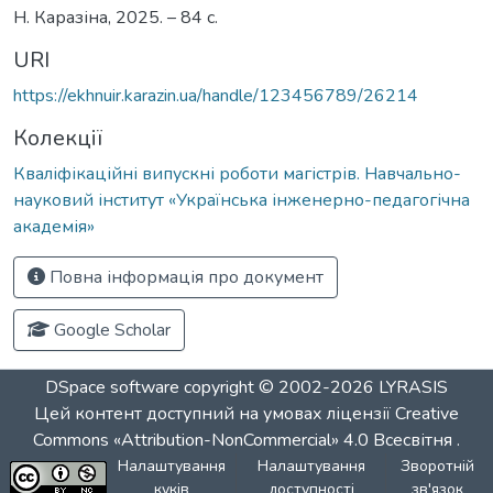
Н. Каразіна, 2025. – 84 с.
URI
https://ekhnuir.karazin.ua/handle/123456789/26214
Колекції
Кваліфікаційні випускні роботи магістрів. Навчально-
науковий інститут «Українська інженерно-педагогічна
академія»
Повна інформація про документ
Google Scholar
DSpace software
copyright © 2002-2026
LYRASIS
Цей контент доступний на умовах ліцензії
Creative
Commons «Attribution-NonCommercial» 4.0 Всесвітня
.
Налаштування
Налаштування
Зворотній
куків
доступності
зв'язок