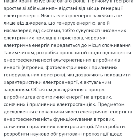
нашій країні існує вже багато років. Причому її гострота
зростає зі збільшенням відстані від місць генерації
електроенергії. Якість електроенергії залежить не
лише від джерела, що генерує енергію, але й
насамперед від системи, тобто сукупності численних
електричних приладів і пристроїв, через які
електрична енергія передається до місця споживання.
Таким чином, розробка пропозицій щодо підвищення
енергоефективності альтернативних виробників
енергії (вітрових, фотоелектричних і приливних
генерувальних пристроїв), які дозволяють покращити
характеристики електроенергії, є актуальним
завданням. Об'єктом дослідження є процес
виробництва електричної енергії на вітрових,
сонячних і приливних електростанціях. Предметом
дослідження є показники якості електричної енергії та
енергоефективність функціонування вітрових,
сонячних і приливних електростанцій. Мета роботи:
розробити науково обґрунтовані пропозиції щодо