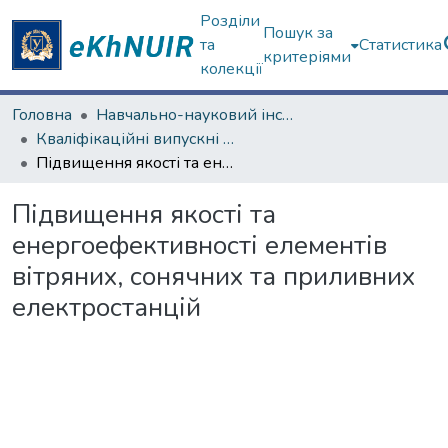
Розділи
Пошук за
та
Статистика
критеріями
колекції
Головна
Навчально-науковий інститут «Українська інженерно-педагогічна академія»
Кваліфікаційні випускні роботи магістрів. Навчально-науковий інститут «Українська інженерно-педагогічна академія»
Підвищення якості та енергоефективності елементів вітряних, сонячних та приливних електростанцій
Підвищення якості та
енергоефективності елементів
вітряних, сонячних та приливних
електростанцій