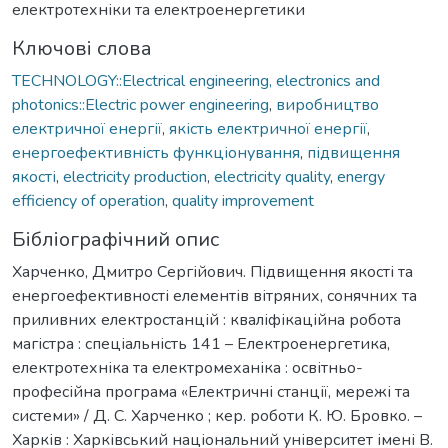
електротехніки та електроенергетики
Ключові слова
TECHNOLOGY::Electrical engineering, electronics and
photonics::Electric power engineering
,
виробництво
електричної енергії
,
якість електричної енергії
,
енергоефективність функціонування
,
підвищення
якості
,
еlectricity production
,
electricity quality
,
energy
efficiency of operation
,
quality improvement
Бібліографічний опис
Харченко, Дмитро Сергійович. Підвищення якості та
енергоефективності елементів вітряних, сонячних та
приливних електростанцій : кваліфікаційна робота
магістра : спеціальність 141 – Електроенергетика,
електротехніка та електромеханіка : освітньо-
професійна програма «Електричні станції, мережі та
системи» / Д. С. Харченко ; кер. роботи К. Ю. Бровко. –
Харків : Харківський національний університет імені В.