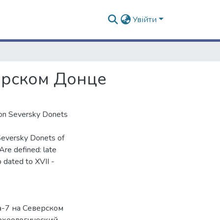
Увійти
ерском Донце
 on Seversky Donets
 Seversky Donets of
Are defined: late
b dated to XVII -
а-7 на Северском