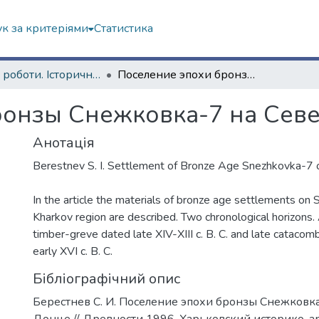
к за критеріями
Статистика
Наукові роботи. Історичний факультет
Поселение эпохи бронзы Снежковка-7 на Северском Донце
ронзы Снежковка-7 на Сев
Анотація
Berestnev S. I. Settlement of Bronze Age Snezhkovka-7
In the article the materials of bronze age settlements on
Kharkov region are described. Two chronological horizons. 
timber-greve dated late XIV-XIII c. B. C. and late catacom
early XVI c. B. C.
Бібліографічний опис
Берестнев С. И. Поселение эпохи бронзы Снежковк