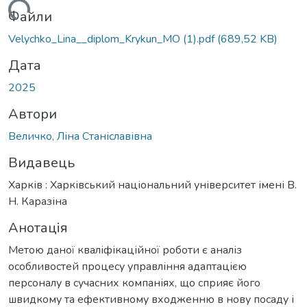
иться...
Файли
Velychko_Lina__diplom_Krykun_МО (1).pdf
(689,52 KB)
Дата
2025
Автори
Величко, Ліна Станіславівна
Видавець
Харків : Харківський національний університет імені В.
Н. Каразіна
Анотація
Метою даної кваліфікаційної роботи є аналіз
особливостей процесу управління адаптацією
персоналу в сучасних компаніях, що сприяє його
швидкому та ефективному входженню в нову посаду і