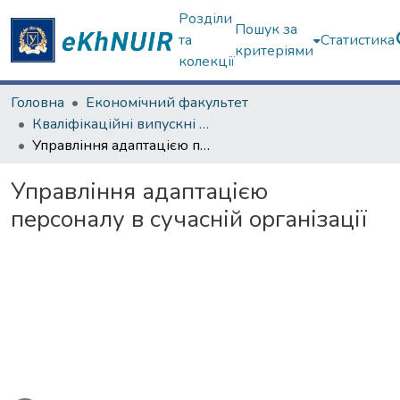
Розділи
Пошук за
та
Статистика
критеріями
колекції
Головна
Економічний факультет
Кваліфікаційні випускні роботи бакалаврів. Економічний факультет
Управління адаптацією персоналу в сучасній організації
Управління адаптацією
персоналу в сучасній організації