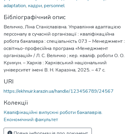
adaptation
,
кадри
,
personnel
Бібліографічний опис
Величко, Ліна Станіславівна. Управління адаптацією
персоналу в сучасній організації : кваліфікаційна
робота бакалавра : спеціальність 073 – Менеджмент :
освітньо-професійна програма «Менеджмент
організацій» / Л. С. Величко ; кер. кваліф. роботи О. О.
Крикун. – Харків : Харківський національний
університет імені В. Н. Каразіна, 2025. – 47 с.
URI
https://ekhnuir.karazin.ua/handle/123456789/24567
Колекції
Кваліфікаційні випускні роботи бакалаврів.
Економічний факультет
Повна інформація про документ