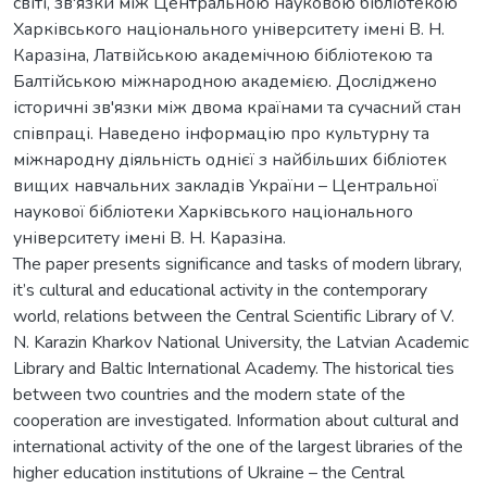
світі, зв'язки між Центральною науковою бібліотекою
Харківського національного університету імені В. Н.
Каразіна, Латвійською академічною бібліотекою та
Балтійською міжнародною академією. Досліджено
історичні зв'язки між двома країнами та сучасний стан
співпраці. Наведено інформацію про культурну та
міжнародну діяльність однієї з найбільших бібліотек
вищих навчальних закладів України – Центральної
наукової бібліотеки Харківського національного
університету імені В. Н. Каразіна.
The paper presents significance and tasks of modern library,
it’s cultural and educational activity in the contemporary
world, relations between the Central Scientific Library of V.
N. Karazin Kharkov National University, the Latvian Academic
Library and Baltic International Academy. The historical ties
between two countries and the modern state of the
cooperation are investigated. Information about cultural and
international activity of the one of the largest libraries of the
higher education institutions of Ukraine – the Central