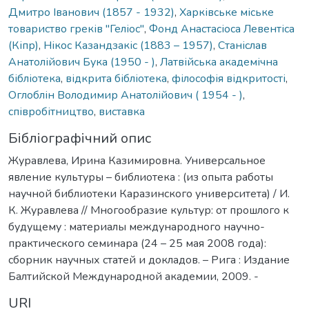
Дмитро Іванович (1857 - 1932)
,
Харківське міське
товариство греків "Геліос"
,
Фонд Анастасіоса Левентіса
(Кіпр)
,
Нікос Казандзакіс (1883 – 1957)
,
Станіслав
Анатолійович Бука (1950 - )
,
Латвійська академічна
бібліотека
,
відкрита бібліотека
,
філософія відкритості
,
Оглоблін Володимир Анатолійович ( 1954 - )
,
співробітництво
,
виставка
Бібліографічний опис
Журавлева, Ирина Казимировна. Универсальное
явление культуры – библиотека : (из опыта работы
научной библиотеки Каразинского университета) / И.
К. Журавлева // Многообразие культур: от прошлого к
будущему : материалы международного научно-
практического семинара (24 – 25 мая 2008 года):
сборник научных статей и докладов. – Рига : Издание
Балтийской Международной академии, 2009. -
URI