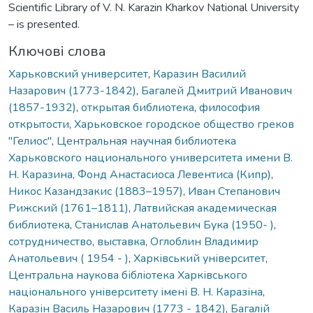
Scientific Library of V. N. Karazin Kharkov National University
– is presented.
Ключові слова
Харьковский университет
,
Каразин Василий
Назарович (1773-1842)
,
Багалей Дмитрий Иванович
(1857-1932)
,
открытая библиотека
,
философия
открытости
,
Харьковское городское общество греков
"Гелиос"
,
Центральная научная библиотека
Харьковского национального университета имени В.
Н. Каразина
,
Фонд Анастасиоса Левентиса (Кипр)
,
Никос Казандзакис (1883–1957)
,
Иван Степанович
Рижский (1761–1811)
,
Латвийская академическая
библиотека
,
Станислав Анатольевич Бука (1950- )
,
сотрудничество
,
выставка
,
Оглоблин Владимир
Анатольевич ( 1954 - )
,
Харківський університет
,
Центральна наукова бібліотека Харківського
національного університету імені В. Н. Каразіна
,
Каразін Василь Назарович (1773 - 1842)
,
Багалій